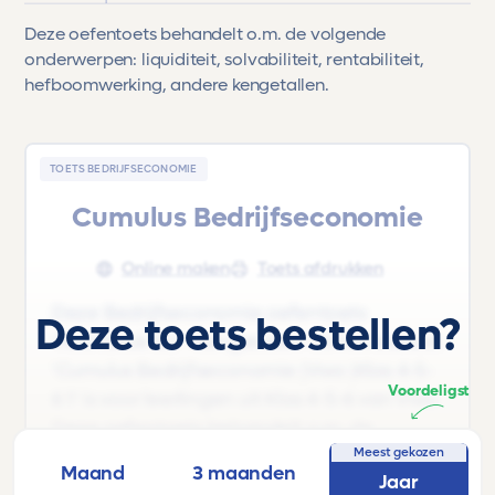
Deze oefentoets behandelt o.m. de volgende
onderwerpen: liquiditeit, solvabiliteit, rentabiliteit,
hefboomwerking, andere kengetallen.
TOETS BEDRIJFSECONOMIE
Cumulus Bedrijfseconomie
Online maken
Toets afdrukken
Deze Bedrijfseconomie oefentoets
Deze toets bestellen?
'Hoofdstuk 5.3 - Kengetallen' uit het lesboek
'Cumulus Bedrijfseconomie |Vwo |Klas 4-5-
Voordeligst
6 1' is voor leerlingen uit Klas 4-5-6 van Vwo.
Deze oefentoets behandelt o.m. de
Meest gekozen
volgende onderwerpen: liquiditeit,
Maand
3 maanden
Jaar
solvabiliteit, rentabiliteit, hefboomwerking,