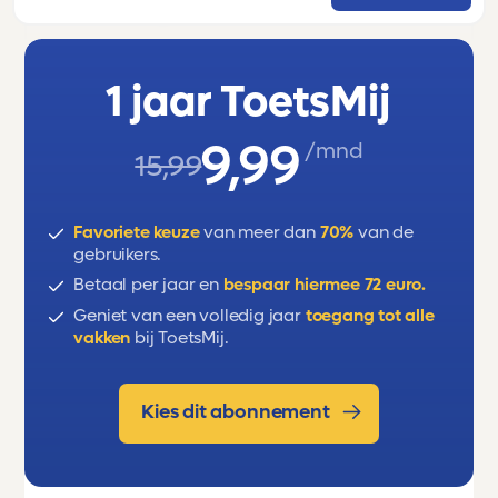
andere kengetallen.
1 jaar ToetsMij
9,99
/mnd
15,99
Favoriete keuze
van meer dan
70%
van de
gebruikers.
Betaal per jaar en
bespaar hiermee 72 euro.
Geniet van een volledig jaar
toegang tot alle
vakken
bij ToetsMij.
Kies dit abonnement