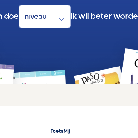
n doe
ik wil beter worde
ToetsMij