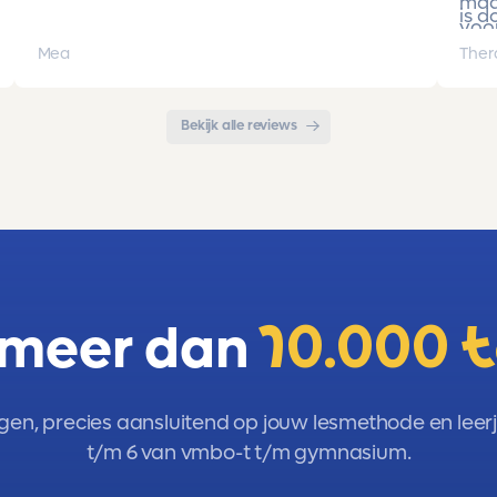
Cijfers zijn omhoog gegaan maar ook het
maa
is d
begrip van de stof en hoe een toets is
voor
opgebouwd. Goede snelle communicatie
pro
Mea
Ther
met de organisatie. Kortom een
met 
aanrader!!!
Bekijk alle reviews
 meer dan
10.000 
gen, precies aansluitend op jouw lesmethode en leerja
t/m 6 van vmbo-t t/m gymnasium.