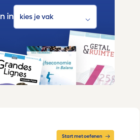
n in
Start met oefenen