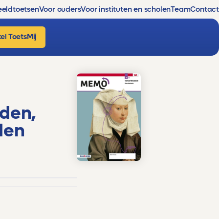
eldtoetsen
Voor ouders
Voor instituten en scholen
Team
Contact
el ToetsMij
eden,
den