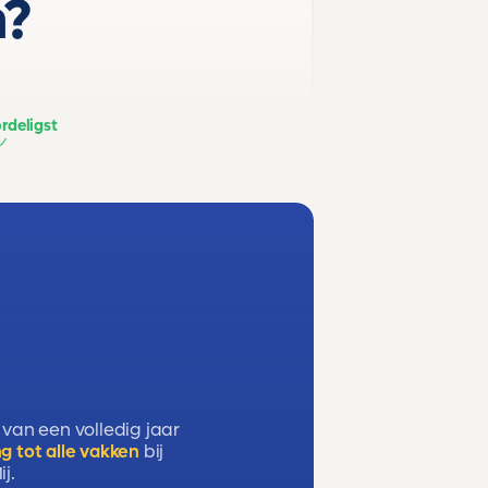
n?
rdeligst
 van een volledig jaar
g tot alle vakken
bij
j.