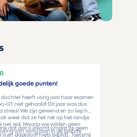
s
10
delijk goede punten!
 dochter heeft vorig jaar haar examen
-GT niet gehaald! Dit jaar was dus
a stress! We zijn gewend en zo liep het
ok weer dat ze het net op het randje
k net red. Maarja we wilden geen
denk dat dat o.a komt omdat ze geen
aling van vorig jaar! In de laatste
r is en daardoor niets bijblijft. Toetsmij