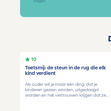
vragen.
10
Toetsmij: de steun in de rug die elk
kind verdient
Als ouder wil je maar één ding: dat je
kinderen gezien worden, uitgedaagd
worden en het vertrouwen krijgen dat ze
méér kunnen dan ze zelf soms denken.
Voor ons is Toetsmij daarin een