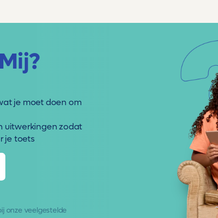
Mij?
wat je moet doen om
n uitwerkingen zodat
 je toets
 bij onze
veelgestelde