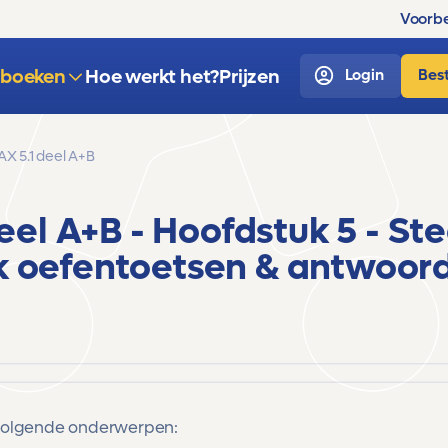
Voorbe
sboeken
Hoe werkt het?
Prijzen
Login
Best
 5.1 deel A+B
eel A+B
- Hoofdstuk 5 - St
k
oefentoetsen & antwoor
 volgende onderwerpen: