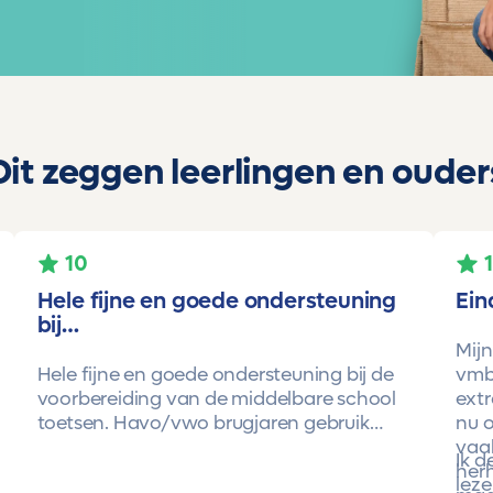
Dit zeggen leerlingen en ouder
10
Hele fijne en goede ondersteuning
Ein
bij…
Mijn
Hele fijne en goede ondersteuning bij de
vmbo
voorbereiding van de middelbare school
extr
toetsen. Havo/vwo brugjaren gebruik
nu o
gemaakt van Toetsmij. Realistische
vaa
Ik 
toetsen. Vraag en antwoorden zijn top.
herh
leze