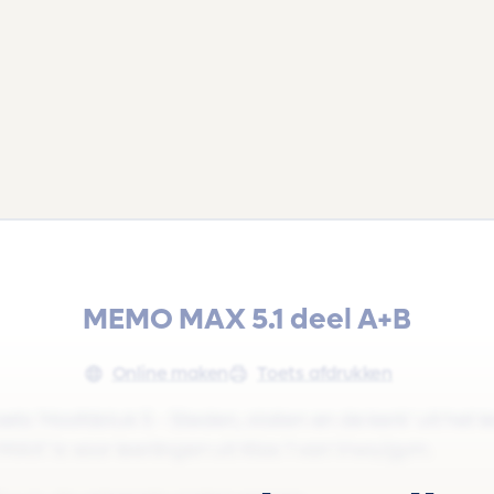
MEMO MAX 5.1 deel A+B
Online maken
Toets afdrukken
ts 'Hoofdstuk 5 - Steden, staten en de kerk' uit het
MAX' is voor leerlingen uit Klas 1 van Vwo/gym.