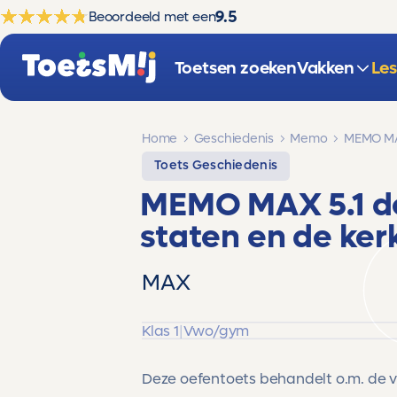
9.5
Beoordeeld met een
Toetsen zoeken
Vakken
Le
Home
Geschiedenis
Memo
MEMO MAX
Toets Geschiedenis
MEMO MAX 5.1 d
staten en de ker
MAX
Klas 1
|
Vwo/gym
Deze oefentoets behandelt o.m. de