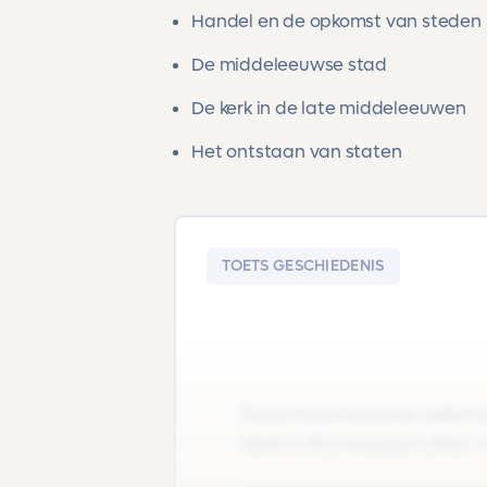
Handel en de opkomst van steden
De middeleeuwse stad
De kerk in de late middeleeuwen
Het ontstaan van staten
TOETS GESCHIEDENIS
Deze Geschiedenis oefentoe
deel A+B |Vwo/gym |Klas 1 