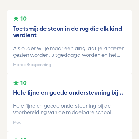
10
Toetsmij: de steun in de rug die elk kind
verdient
Als ouder wil je maar één ding: dat je kinderen
gezien worden, uitgedaagd worden en het
vertrouwen krijgen dat ze méér kunnen dan ze
Marco Braspenning
zelf soms denken. Voor ons is Toetsmij daarin
een gamechanger geweest.
10
Onze oudste dochter begon ooit op mavo-
Hele fijne en goede ondersteuning bij…
kader. Een lieve, slimme meid, maar soms
onzeker en zoekend naar structuur. Dankzij de
Hele fijne en goede ondersteuning bij de
toetsen van Toetsmij.....helder, betrouwbaar,
voorbereiding van de middelbare school
precies op niveau en altijd met ruimte om te
toetsen. Havo/vwo brugjaren gebruik
groeien kreeg ze stap voor stap het
Mea
gemaakt van Toetsmij. Realistische toetsen.
vertrouwen dat ze het wél kon.
Vraag en antwoorden zijn top. Cijfers zijn
En hoe.
omhoog gegaan maar ook het begrip van de