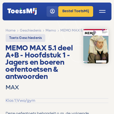
Bestel ToetsMij
Home
Geschiedenis
Memo
MEMO MAX 5.1 deel A+B
Toets Geschiedenis
MEMO MAX 5.1 deel
A+B
- Hoofdstuk 1 -
Jagers en boeren
oefentoetsen &
antwoorden
MAX
Klas 1
|
Vwo/gym
Deze oefentoets behandelt o.m. de volgende