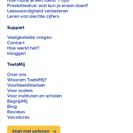
Hoe maak je een toets? 7 tips
Prestatiedruk: wat kun je eraan doen?
Leesvaardigheid verbeteren
Leren van slechte cijfers
Support
Veelgestelde vragen
Contact
Hoe werkt het?
Inloggen
ToetsMij
Over ons
Waarom ToetsMij?
Voorbeeldtoetsen
Voor ouders
Voor instituten en scholen
BegripMij
Blog
Reviews
Vacatures
Start met oefenen