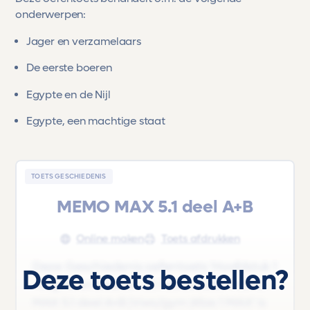
onderwerpen:
Jager en verzamelaars
De eerste boeren
Egypte en de Nijl
Egypte, een machtige staat
TOETS GESCHIEDENIS
MEMO MAX 5.1 deel A+B
Online maken
Toets afdrukken
Deze Geschiedenis oefentoets 'Hoofdstuk 1
Deze toets bestellen?
- Jagers en boeren' uit het lesboek 'MEMO
MAX 5.1 deel A+B |Vwo/gym |Klas 1 MAX' is