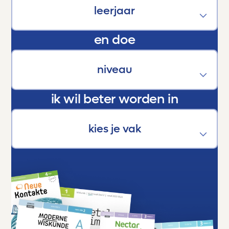
kracht die hen helpt groeien, bloeien en boven
zichzelf uitstijgen.
En als trotse ouder kan ik maar één ding
en doe
zeggen:
Dankjewel, Toetsmij. Jullie maken écht het
verschil.
ik wil beter worden in