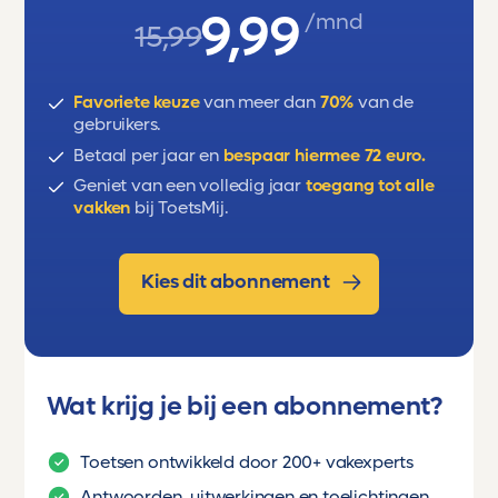
9,99
/mnd
15,99
Favoriete keuze
van meer dan
70%
van de
gebruikers.
Betaal per jaar en
bespaar hiermee 72 euro.
Geniet van een volledig jaar
toegang tot alle
vakken
bij ToetsMij.
Kies dit abonnement
Wat krijg je bij een abonnement?
Toetsen ontwikkeld door 200+ vakexperts
Antwoorden, uitwerkingen en toelichtingen