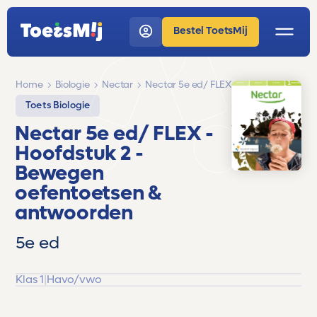
Bestel ToetsMij
Home
Biologie
Nectar
Nectar 5e ed/ FLEX
Toets Biologie
Nectar 5e ed/ FLEX
-
Hoofdstuk 2 -
Bewegen
oefentoetsen &
antwoorden
5e ed
Klas 1
|
Havo/vwo