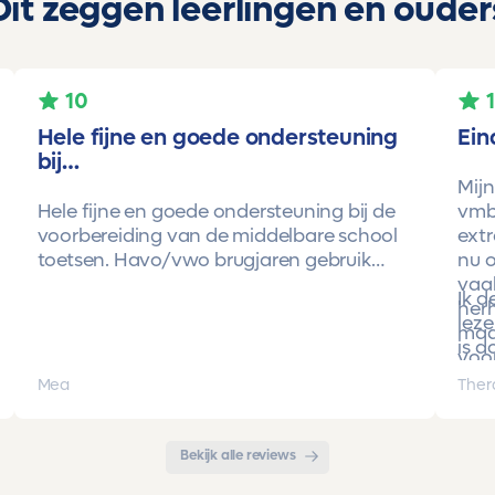
Dit zeggen leerlingen en ouder
10
Hele fijne en goede ondersteuning
Ein
bij…
Mijn
Hele fijne en goede ondersteuning bij de
vmbo
voorbereiding van de middelbare school
extr
toetsen. Havo/vwo brugjaren gebruik
nu o
gemaakt van Toetsmij. Realistische
vaa
Ik 
toetsen. Vraag en antwoorden zijn top.
herh
leze
Cijfers zijn omhoog gegaan maar ook het
maa
is d
begrip van de stof en hoe een toets is
voor
opgebouwd. Goede snelle communicatie
pro
Mea
Ther
met de organisatie. Kortom een
met 
aanrader!!!
Bekijk alle reviews