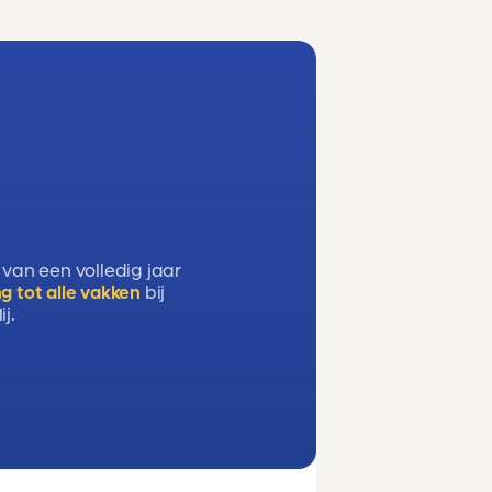
 van een volledig jaar
g tot alle vakken
bij
j.