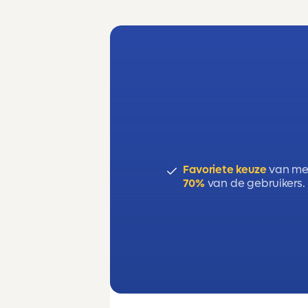
Favoriete keuze
van me
70%
van de gebruikers.