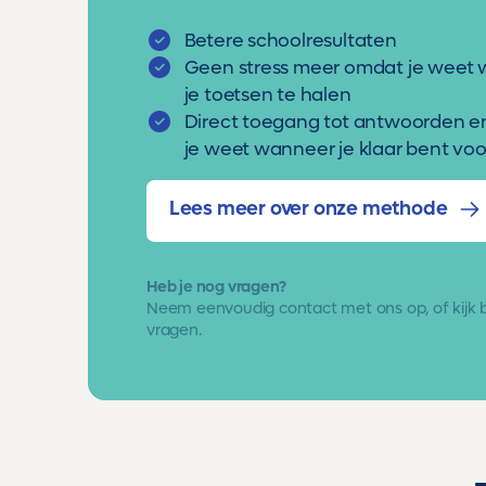
Betere schoolresultaten
Geen stress meer omdat je weet 
je toetsen te halen
Direct toegang tot antwoorden e
je weet wanneer je klaar bent voor
Lees meer over onze methode
Heb je nog vragen?
Neem eenvoudig
contact met ons op
, of kijk
vragen.