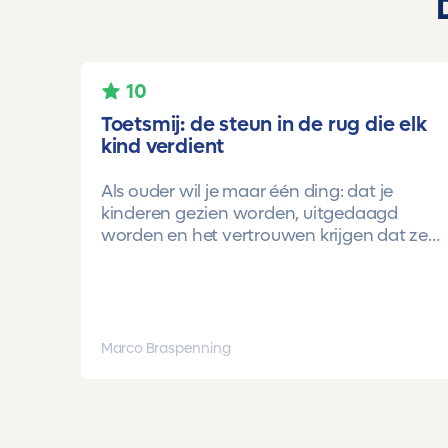
10
Toetsmij: de steun in de rug die elk
kind verdient
Als ouder wil je maar één ding: dat je
kinderen gezien worden, uitgedaagd
worden en het vertrouwen krijgen dat ze
méér kunnen dan ze zelf soms denken.
Voor ons is Toetsmij daarin een
gamechanger geweest.
Onze oudste dochter begon ooit op
Marco Braspenning
mavo-kader. Een lieve, slimme meid, maar
soms onzeker en zoekend naar structuur.
Dankzij de toetsen van Toetsmij.....helder,
betrouwbaar, precies op niveau en altijd