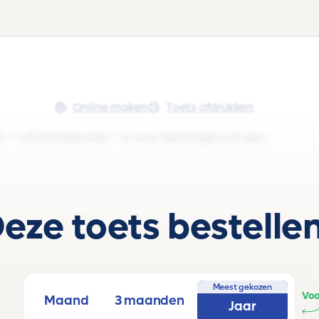
Online maken
Toets afdrukken
' uit het lesboek ' ' is voor leerlingen uit van .
eze toets bestelle
Meest gekozen
Voo
Maand
3 maanden
Jaar