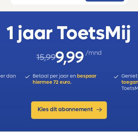
1 jaar ToetsMij
9,99
/mnd
15,99
er dan
Betaal per jaar en
bespaar
Geniet
hiermee 72 euro.
toegan
ToetsMi
Kies dit abonnement