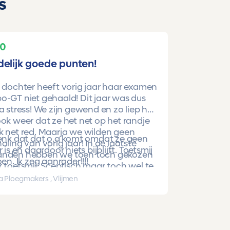
s
10
delijk goede punten!
 dochter heeft vorig jaar haar examen
-GT niet gehaald! Dit jaar was dus
a stress! We zijn gewend en zo liep het
ok weer dat ze het net op het randje
k net red. Maarja we wilden geen
denk dat dat o.a komt omdat ze geen
aling van vorig jaar! In de laatste
r is en daardoor niets bijblijft. Toetsmij
nden hebben we toen toch gekozen
oen. Ik zeg aanrader!!!!
 toetsmij. Sceptisch maar toch wel te
beren. En nu is ze gewoon geslaagd
a Ploegmakers , Vlijmen
hoge punten!!!!!