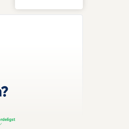
n?
rdeligst