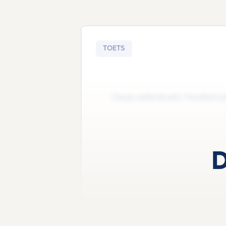
TOETS
Deze oefentoets 'Hoofdstuk - 
D