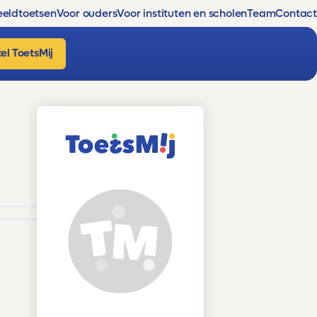
eldtoetsen
Voor ouders
Voor instituten en scholen
Team
Contact
el ToetsMij