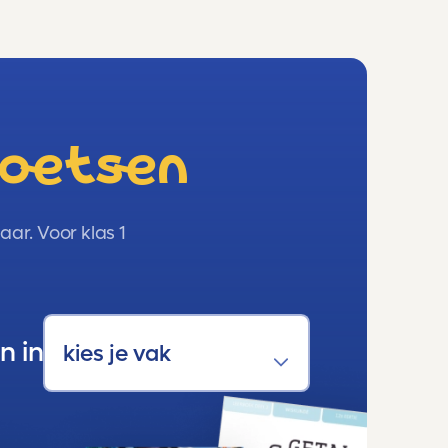
toetsen
ar. Voor klas 1
n in