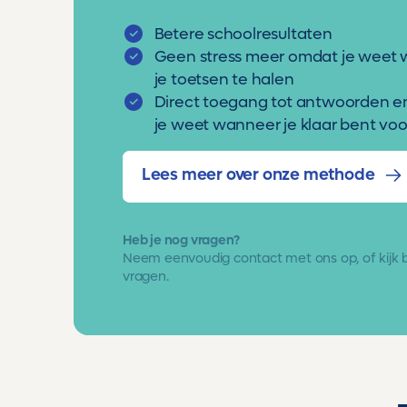
Betere schoolresultaten
Geen stress meer omdat je weet 
je toetsen te halen
Direct toegang tot antwoorden e
je weet wanneer je klaar bent voor
Lees meer over onze methode
Heb je nog vragen?
Neem eenvoudig
contact met ons op
, of kijk
vragen.