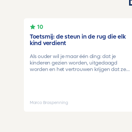
10
Toetsmij: de steun in de rug die elk
kind verdient
Als ouder wil je maar één ding: dat je
kinderen gezien worden, uitgedaagd
worden en het vertrouwen krijgen dat ze
méér kunnen dan ze zelf soms denken.
Voor ons is Toetsmij daarin een
gamechanger geweest.
Onze oudste dochter begon ooit op
Marco Braspenning
mavo-kader. Een lieve, slimme meid, maar
soms onzeker en zoekend naar structuur.
Dankzij de toetsen van Toetsmij.....helder,
betrouwbaar, precies op niveau en altijd