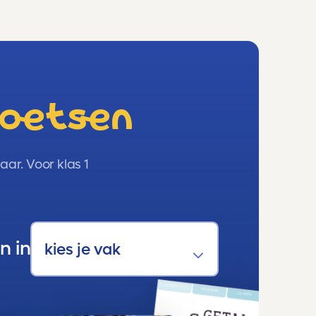
toetsen
ar. Voor klas 1
n in