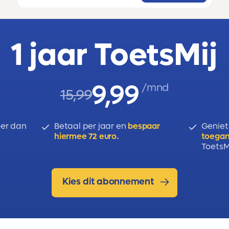
1 jaar ToetsMij
9,99
/mnd
15,99
er dan
Betaal per jaar en
bespaar
Geniet
hiermee 72 euro.
toegan
ToetsMi
Kies dit abonnement