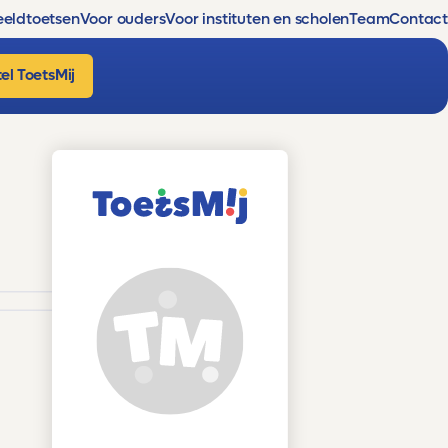
eldtoetsen
Voor ouders
Voor instituten en scholen
Team
Contact
el ToetsMij