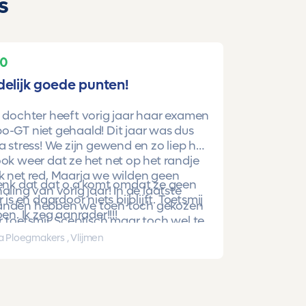
s
10
delijk goede punten!
 dochter heeft vorig jaar haar examen
-GT niet gehaald! Dit jaar was dus
a stress! We zijn gewend en zo liep het
ok weer dat ze het net op het randje
k net red. Maarja we wilden geen
denk dat dat o.a komt omdat ze geen
aling van vorig jaar! In de laatste
r is en daardoor niets bijblijft. Toetsmij
nden hebben we toen toch gekozen
oen. Ik zeg aanrader!!!!
 toetsmij. Sceptisch maar toch wel te
beren. En nu is ze gewoon geslaagd
a Ploegmakers , Vlijmen
hoge punten!!!!!