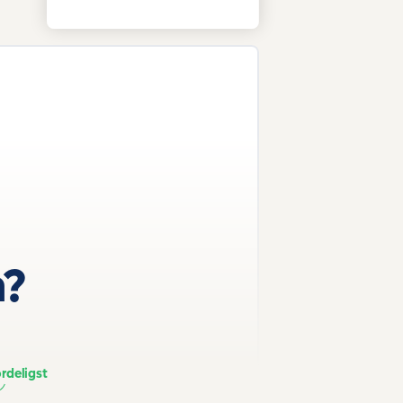
n?
rdeligst