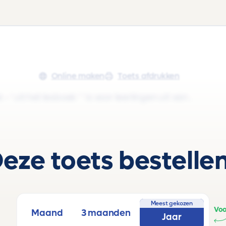
Online maken
Toets afdrukken
' uit het lesboek ' ' is voor leerlingen uit van .
eze toets bestelle
Meest gekozen
Voo
Maand
3 maanden
Jaar