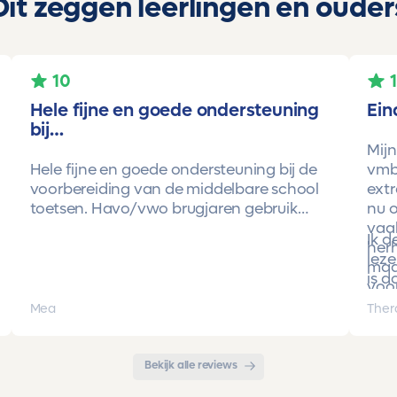
Dit zeggen leerlingen en ouder
10
Hele fijne en goede ondersteuning
Ein
bij…
Mijn
Hele fijne en goede ondersteuning bij de
vmbo
voorbereiding van de middelbare school
extr
toetsen. Havo/vwo brugjaren gebruik
nu o
gemaakt van Toetsmij. Realistische
vaa
Ik 
toetsen. Vraag en antwoorden zijn top.
herh
leze
Cijfers zijn omhoog gegaan maar ook het
maa
is d
begrip van de stof en hoe een toets is
voor
opgebouwd. Goede snelle communicatie
pro
Mea
Ther
met de organisatie. Kortom een
met 
aanrader!!!
Bekijk alle reviews