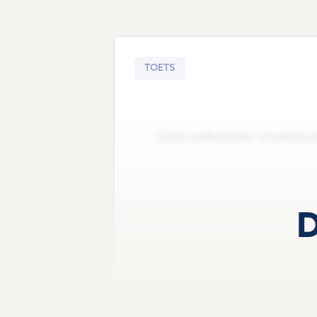
TOETS
Deze oefentoets 'Hoofdstuk - 
D