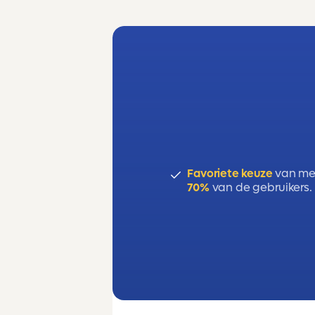
Favoriete keuze
van me
70%
van de gebruikers.