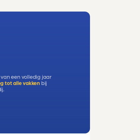
 van een volledig jaar
g tot alle vakken
bij
j.