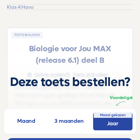
Klas 4
|
Havo
TOETS BIOLOGIE
Biologie voor Jou MAX
(release 6.1) deel B
Online maken
Toets afdrukken
Deze toets bestellen?
Deze Biologie oefentoets 'Thema 6 -
Waarneming en gedrag' uit het lesboek
Voordeligst
'Biologie voor Jou MAX (release 6.1) deel B
|Havo |Klas 4 MAX' is voor leerlingen uit Klas
Meest gekozen
4 van Havo.
Maand
3 maanden
Jaar