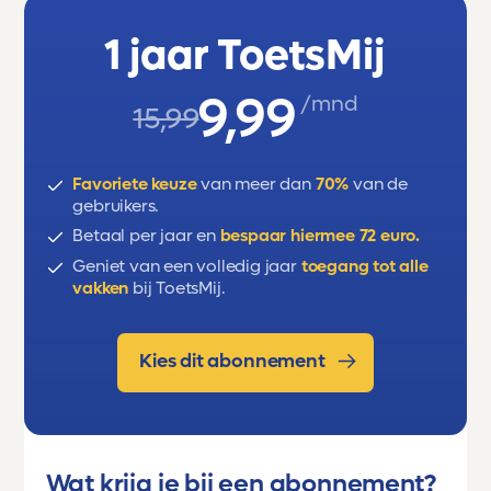
1 jaar ToetsMij
9,99
/mnd
15,99
Favoriete keuze
van meer dan
70%
van de
gebruikers.
Betaal per jaar en
bespaar hiermee 72 euro.
Geniet van een volledig jaar
toegang tot alle
vakken
bij ToetsMij.
Kies dit abonnement
Wat krijg je bij een abonnement?