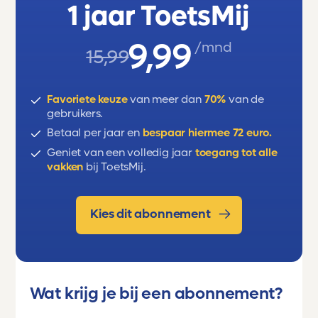
1 jaar ToetsMij
9,99
/mnd
15,99
Favoriete keuze
van meer dan
70%
van de
gebruikers.
Betaal per jaar en
bespaar hiermee 72 euro.
Geniet van een volledig jaar
toegang tot alle
vakken
bij ToetsMij.
Kies dit abonnement
Wat krijg je bij een abonnement?