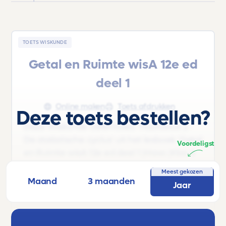
TOETS WISKUNDE
Getal en Ruimte wisA 12e ed
deel 1
Online maken
Toets afdrukken
Deze toets bestellen?
Deze Wiskunde oefentoets 'Hoofdstuk 2 -
De statistische cyclus' uit het lesboek 'Getal
Voordeligst
en Ruimte wisA 12e ed deel 1 |Havo |Klas 4
12' is voor leerlingen uit Klas 4 van Havo.
Meest gekozen
Maand
3 maanden
Jaar