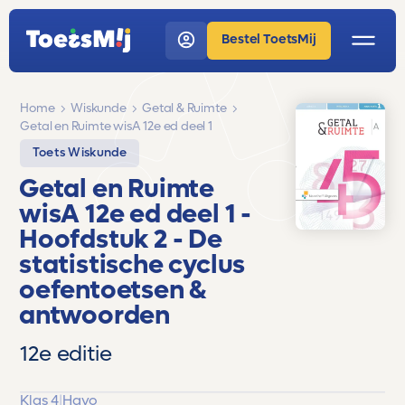
Bestel ToetsMij
Home
Wiskunde
Getal & Ruimte
Getal en Ruimte wisA 12e ed deel 1
Toets Wiskunde
Getal en Ruimte
wisA 12e ed deel 1
-
Hoofdstuk 2 - De
statistische cyclus
oefentoetsen &
antwoorden
12e editie
Klas 4
|
Havo