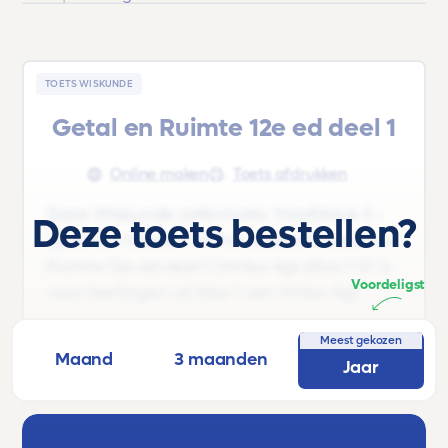
TOETS WISKUNDE
Getal en Ruimte 12e ed deel 1
Online maken
Toets afdrukken
Deze Wiskunde oefentoets 'Hoofdstuk 5 -
Deze toets bestellen?
Lijnen en hoeken' uit het lesboek 'Getal en
Ruimte 12e ed deel 1 |Vmbo-kgt |Klas 1 12' is
Voordeligst
voor leerlingen uit Klas 1 van Vmbo-kgt.
Meest gekozen
Maand
3 maanden
Jaar