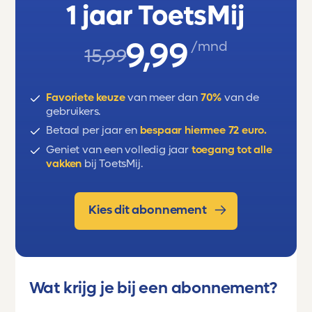
1 jaar ToetsMij
9,99
/mnd
15,99
Favoriete keuze
van meer dan
70%
van de
gebruikers.
Betaal per jaar en
bespaar hiermee 72 euro.
Geniet van een volledig jaar
toegang tot alle
vakken
bij ToetsMij.
Kies dit abonnement
Wat krijg je bij een abonnement?