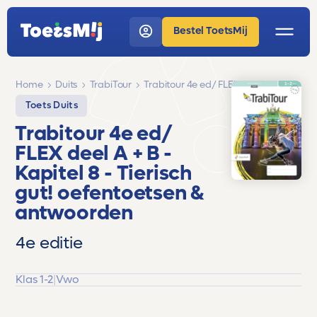
Bestel ToetsMij
Home
Duits
TrabiTour
Trabitour 4e ed/ FLEX deel A + B
Toets Duits
Trabitour 4e ed/
FLEX deel A + B
-
Kapitel 8 - Tierisch
gut!
oefentoetsen &
antwoorden
4e editie
Klas 1-2
|
Vwo