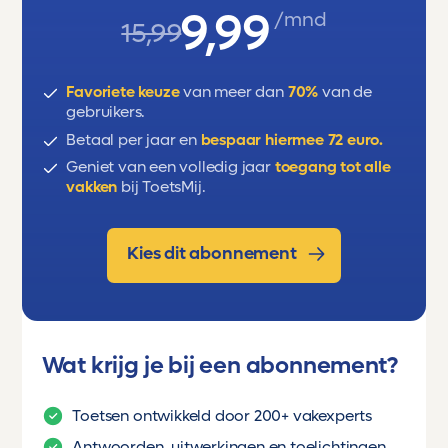
9,99
/mnd
15,99
Favoriete keuze
van meer dan
70%
van de
gebruikers.
Betaal per jaar en
bespaar hiermee 72 euro.
Geniet van een volledig jaar
toegang tot alle
vakken
bij ToetsMij.
Kies dit abonnement
Wat krijg je bij een abonnement?
Toetsen ontwikkeld door 200+ vakexperts
Antwoorden, uitwerkingen en toelichtingen