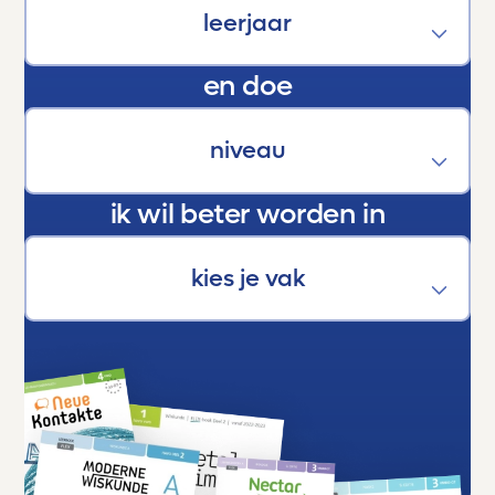
kracht die hen helpt groeien, bloeien en boven
zichzelf uitstijgen.
En als trotse ouder kan ik maar één ding
en doe
zeggen:
Dankjewel, Toetsmij. Jullie maken écht het
verschil.
ik wil beter worden in