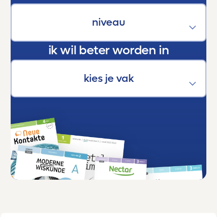
zeggen:
Dankjewel, Toetsmij. Jullie maken écht het
verschil.
ik wil beter worden in