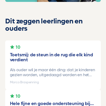
Dit zeggen leerlingen en
ouders
10
Toetsmij: de steun in de rug die elk kind
verdient
Als ouder wil je maar één ding: dat je kinderen
gezien worden, uitgedaagd worden en het
vertrouwen krijgen dat ze méér kunnen dan ze
Marco Braspenning
zelf soms denken. Voor ons is Toetsmij daarin
een gamechanger geweest.
10
Onze oudste dochter begon ooit op mavo-
Hele fijne en goede ondersteuning bij…
kader. Een lieve, slimme meid, maar soms