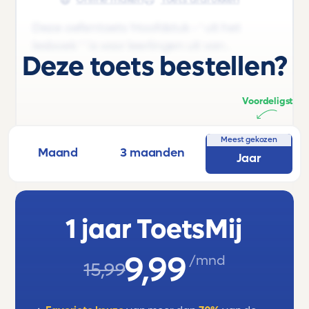
Deze oefentoets 'Hoofdstuk - ' uit het
lesboek ' ' is voor leerlingen uit van .
Deze toets bestellen?
Voordeligst
Meest gekozen
Maand
3 maanden
Jaar
1 jaar ToetsMij
9,99
/mnd
15,99