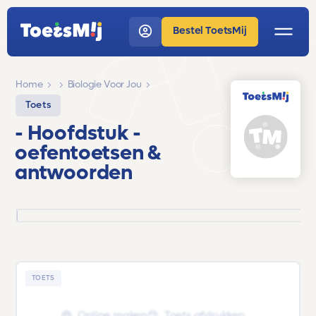
Bestel ToetsMij
Home
Biologie Voor Jou
Toets
- Hoofdstuk -
oefentoetsen &
antwoorden
|
TOETS
Online maken
Toets afdrukken