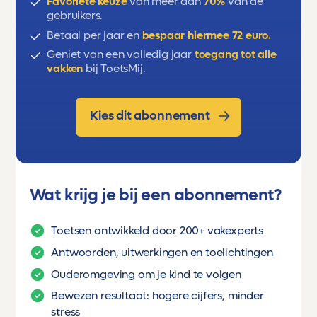
Favoriete keuze
van meer dan
70%
van de
gebruikers.
Betaal per jaar en
bespaar hiermee 72 euro.
Geniet van een volledig jaar
toegang tot alle
vakken
bij ToetsMij.
Kies dit abonnement
Wat krijg je bij een abonnement?
Toetsen ontwikkeld door 200+ vakexperts
Antwoorden, uitwerkingen en toelichtingen
Ouderomgeving om je kind te volgen
Bewezen resultaat: hogere cijfers, minder
stress