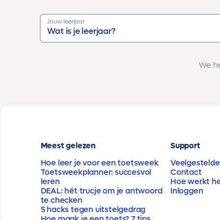
Jouw leerjaar
Wat is je leerjaar?
We he
Meest gelezen
Support
Hoe leer je voor een toetsweek
Veelgestelde
Toetsweekplanner: succesvol
Contact
leren
Hoe werkt h
DEAL: hét trucje om je antwoord
Inloggen
te checken
5 hacks tegen uitstelgedrag
Hoe maak je een toets? 7 tips