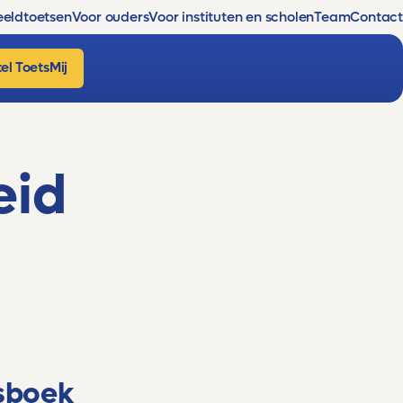
eldtoetsen
Voor ouders
Voor instituten en scholen
Team
Contact
el ToetsMij
eid
sboek