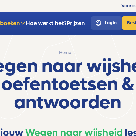
Voorbe
sboeken
Hoe werkt het?
Prijzen
Login
Best
Home
gen naar wijsh
oefentoetsen &
antwoorden
 jouw
Wegen naar wijsheid
le