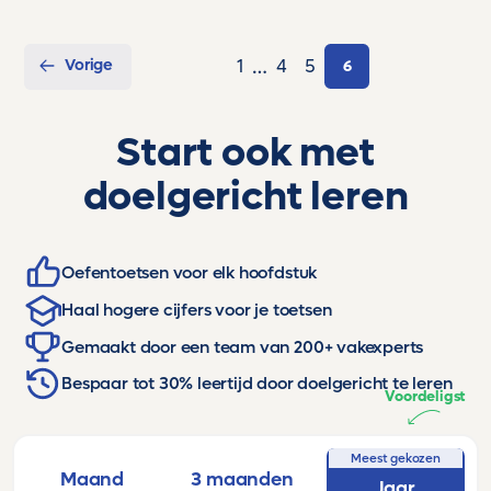
…
Vorige
1
4
5
6
Start ook met
doelgericht leren
Oefentoetsen voor elk hoofdstuk
Haal hogere cijfers voor je toetsen
Gemaakt door een team van 200+ vakexperts
Bespaar tot 30% leertijd door doelgericht te leren
Voordeligst
Meest gekozen
Maand
3 maanden
Jaar