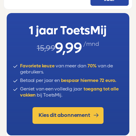
1 jaar ToetsMij
9,99
/mnd
15,99
Favoriete keuze
van meer dan
70%
van de
gebruikers.
Betaal per jaar en
bespaar hiermee 72 euro.
Geniet van een volledig jaar
toegang tot alle
vakken
bij ToetsMij.
Kies dit abonnement