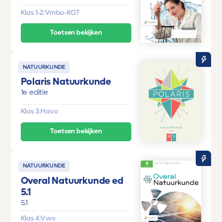
Klas 1-2
|
Vmbo-KGT
Toetsen bekijken
NATUURKUNDE
Polaris Natuurkunde
1e editie
Klas 3
|
Havo
Toetsen bekijken
NATUURKUNDE
Overal Natuurkunde ed
5.1
5.1
Klas 4
|
Vwo