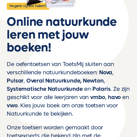
Hogere cijfers halen?
Online natuurkunde
leren met jouw
boeken!
De oefentoetsen van ToetsMij sluiten aan
verschillende natuurkundeboeken:
Nova
,
Pulsar
,
Overal Natuurkunde
,
Newton
,
Systematische Natuurkunde
en
Polaris
. Ze zijn
geschikt voor alle leerjaren van
vmbo
,
havo
en
vwo
. Kies jouw boek om onze toetsen voor
Natuurkunde te bekijken.
Onze toetsen worden gemaakt door
toetsexperts die bekend zijn met de