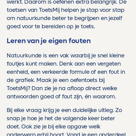
werkt. Daarom is oefenen extra belangrijk. De
- Topkwaliteit geen rommel, geen gokwerk,
maar echt professioneel materiaal waar
toetsen van ToetsMij helpen je stap voor stap
scholen jaloers op zouden zijn.
om natuurkunde beter te begrijpen en jezelf
goed voor te bereiden op je toets.
Voor ons is Toetsmij niet zomaar een
hulpmiddel. Het is een partner in de
Leren van je eigen fouten
ontwikkeling van onze kinderen. Een stille
kracht die hen helpt groeien, bloeien en boven
zichzelf uitstijgen.
Natuurkunde is een vak waarbij je snel kleine
foutjes kunt maken. Denk aan een vergeten
En als trotse ouder kan ik maar één ding
eenheid, een verkeerde formule of een fout in
zeggen:
Dankjewel, Toetsmij. Jullie maken écht het
de grafiek. Maak je een oefentoets bij
verschil.
ToetsMij? Dan zie je na afloop direct welke
antwoorden goed of fout zijn, én waarom.
Bij elke vraag krijg je een duidelijke uitleg. Zo
snap je hoe je het de volgende keer beter
doet. Ook zie je bij elke opgave welk
onderwerp erbij hoort. Vond je een onderdeel