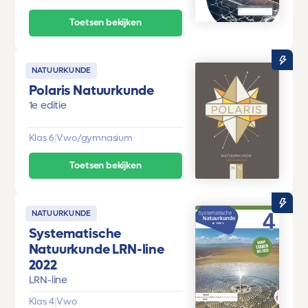
Toetsen bekijken
NATUURKUNDE
Polaris Natuurkunde
1e editie
Klas 6
|
Vwo/gymnasium
Toetsen bekijken
NATUURKUNDE
Systematische
Natuurkunde LRN-line
2022
LRN-line
Klas 4
|
Vwo