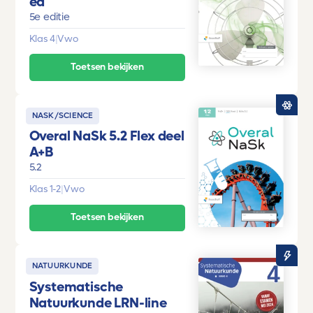
ed
5e editie
Klas 4
|
Vwo
Toetsen bekijken
NASK/SCIENCE
Overal NaSk 5.2 Flex deel
A+B
5.2
Klas 1-2
|
Vwo
Toetsen bekijken
NATUURKUNDE
Systematische
Natuurkunde LRN-line