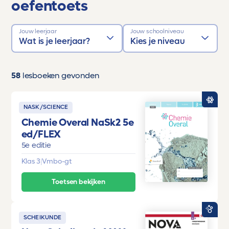
oefentoets
Jouw leerjaar
Jouw schoolniveau
Wat is je leerjaar?
Kies je niveau
58
lesboeken gevonden
NASK/SCIENCE
Chemie Overal NaSk2 5e
ed/FLEX
5e editie
Klas 3
|
Vmbo-gt
Toetsen bekijken
SCHEIKUNDE