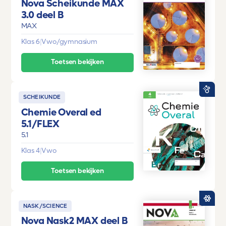
Nova Scheikunde MAX
3.0 deel B
MAX
Klas 6
|
Vwo/gymnasium
Toetsen bekijken
SCHEIKUNDE
Chemie Overal ed
5.1/FLEX
5.1
Klas 4
|
Vwo
Toetsen bekijken
NASK/SCIENCE
Nova Nask2 MAX deel B