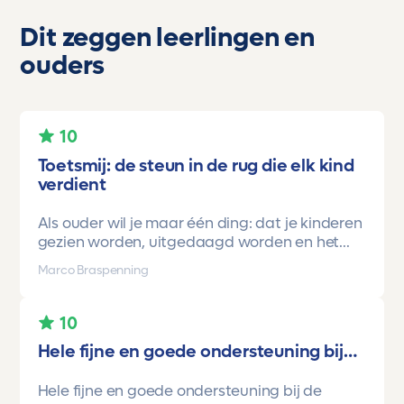
Dit zeggen leerlingen en
ouders
10
Toetsmij: de steun in de rug die elk kind
verdient
Als ouder wil je maar één ding: dat je kinderen
gezien worden, uitgedaagd worden en het
vertrouwen krijgen dat ze méér kunnen dan ze
Marco Braspenning
zelf soms denken. Voor ons is Toetsmij daarin
een gamechanger geweest.
10
Onze oudste dochter begon ooit op mavo-
Hele fijne en goede ondersteuning bij…
kader. Een lieve, slimme meid, maar soms
onzeker en zoekend naar structuur. Dankzij de
Hele fijne en goede ondersteuning bij de
toetsen van Toetsmij.....helder, betrouwbaar,