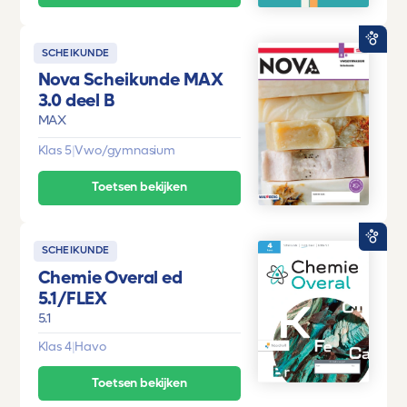
SCHEIKUNDE
Nova Scheikunde MAX
3.0 deel B
MAX
Klas 5
|
Vwo/gymnasium
Toetsen bekijken
SCHEIKUNDE
Chemie Overal ed
5.1/FLEX
5.1
Klas 4
|
Havo
Toetsen bekijken