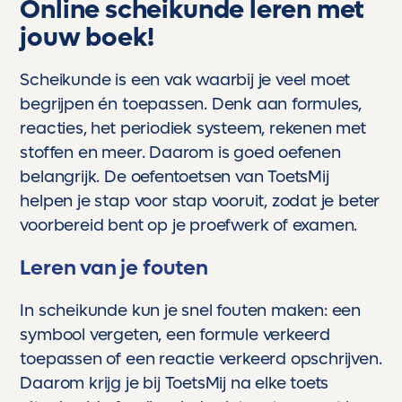
Online scheikunde leren met
kwaliteit het verschil maakt.
jouw boek!
Wat Toetsmij voor ons bijzonder maakt:
- Super betrouwbaar, e weet dat de toetsen
kloppen, aansluiten en eerlijk meten.
Scheikunde is een vak waarbij je veel moet
- Meedenkend, het voelt alsof er altijd iemand
begrijpen én toepassen. Denk aan formules,
achter de schermen staat die begrijpt wat
reacties, het periodiek systeem, rekenen met
leerlingen nodig hebben.
stoffen en meer. Daarom is goed oefenen
- Topkwaliteit geen rommel, geen gokwerk,
maar echt professioneel materiaal waar
belangrijk. De oefentoetsen van ToetsMij
scholen jaloers op zouden zijn.
helpen je stap voor stap vooruit, zodat je beter
voorbereid bent op je proefwerk of examen.
Voor ons is Toetsmij niet zomaar een
hulpmiddel. Het is een partner in de
Leren van je fouten
ontwikkeling van onze kinderen. Een stille
kracht die hen helpt groeien, bloeien en boven
zichzelf uitstijgen.
In scheikunde kun je snel fouten maken: een
symbool vergeten, een formule verkeerd
En als trotse ouder kan ik maar één ding
toepassen of een reactie verkeerd opschrijven.
zeggen:
Dankjewel, Toetsmij. Jullie maken écht het
Daarom krijg je bij ToetsMij na elke toets
verschil.