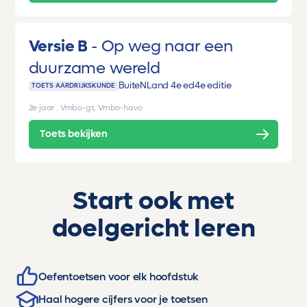
Versie B
Op weg naar een
duurzame wereld
BuiteNLand 4e ed
4e editie
TOETS AARDRIJKSKUNDE
2e jaar
|
Vmbo-gt, Vmbo-havo
Toets bekijken
Start ook met
doelgericht leren
Oefentoetsen voor elk hoofdstuk
Haal hogere cijfers voor je toetsen