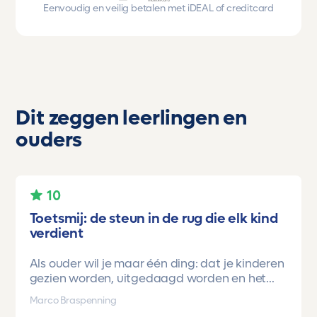
Eenvoudig en veilig betalen met iDEAL of creditcard
Dit zeggen leerlingen en
ouders
10
Toetsmij: de steun in de rug die elk kind
verdient
Als ouder wil je maar één ding: dat je kinderen
gezien worden, uitgedaagd worden en het
vertrouwen krijgen dat ze méér kunnen dan ze
Marco Braspenning
zelf soms denken. Voor ons is Toetsmij daarin