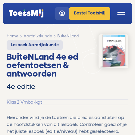
Bestel ToetsMij
Home
Aardrijkskunde
BuiteNLand
Lesboek Aardrijkskunde
BuiteNLand 4e ed
oefentoetsen &
antwoorden
4e editie
Klas 2
|
Vmbo-kgt
Hieronder vind je de toetsen die precies aansluiten op
de hoofdstukken van dit lesboek. Controleer goed of je
het juiste lesboek (editie/niveau) hebt geselecteerd.