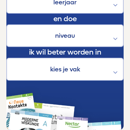
zichzelf uitstijgen.
En als trotse ouder kan ik maar één ding
en doe
zeggen:
Dankjewel, Toetsmij. Jullie maken écht het
verschil.
ik wil beter worden in