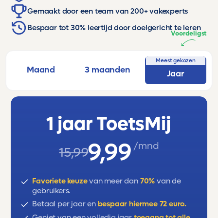
Gemaakt door een team van 200+ vakexperts
Bespaar tot 30% leertijd door doelgericht te leren
Voordeligst
Meest gekozen
Maand
3 maanden
Jaar
1 jaar ToetsMij
9,99
/mnd
15,99
Favoriete keuze
van meer dan
70%
van de
gebruikers.
Betaal per jaar en
bespaar hiermee 72 euro.
Geniet van een volledig jaar
toegang tot alle