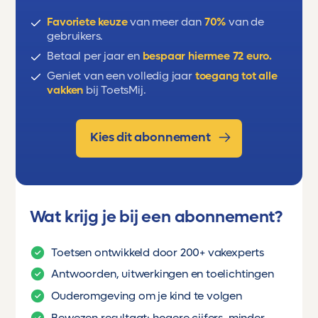
Favoriete keuze
van meer dan
70%
van de
gebruikers.
Betaal per jaar en
bespaar hiermee 72 euro.
Geniet van een volledig jaar
toegang tot alle
vakken
bij ToetsMij.
Kies dit abonnement
Wat krijg je bij een abonnement?
Toetsen ontwikkeld door 200+ vakexperts
Antwoorden, uitwerkingen en toelichtingen
Ouderomgeving om je kind te volgen
Bewezen resultaat: hogere cijfers, minder