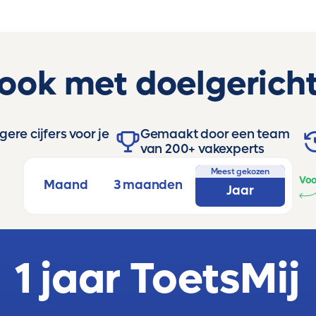
 ook met doelgericht
ere cijfers voor je
Gemaakt door een team
van 200+ vakexperts
Meest gekozen
Voo
Maand
3 maanden
Jaar
1 jaar ToetsMij