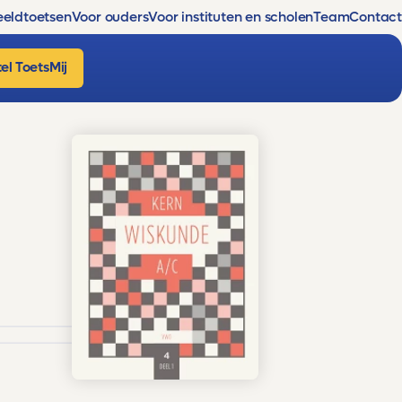
eldtoetsen
Voor ouders
Voor instituten en scholen
Team
Contact
el ToetsMij