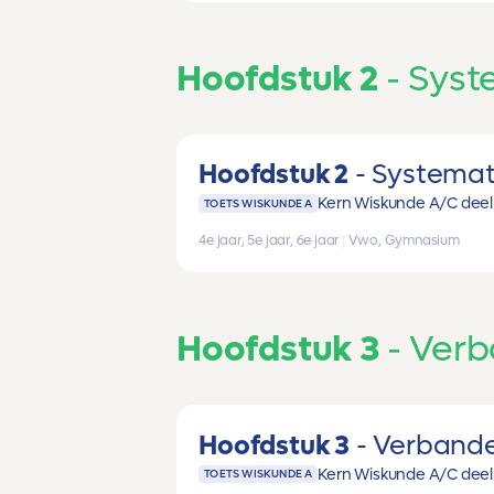
Hoofdstuk 2
Syst
Hoofdstuk 2
Systemati
Kern Wiskunde A/C deel 
TOETS WISKUNDE A
4e jaar, 5e jaar, 6e jaar
|
Vwo, Gymnasium
Hoofdstuk 3
Ver
Hoofdstuk 3
Verband
Kern Wiskunde A/C deel 
TOETS WISKUNDE A