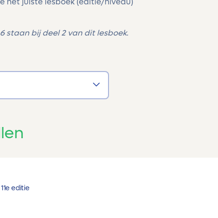
e het juiste lesboek (editie/niveau)
 staan bij deel 2 van dit lesboek.
len
1
1e editie