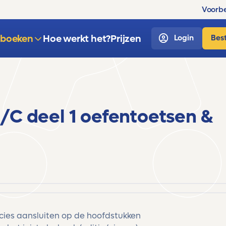
Voorbe
sboeken
Hoe werkt het?
Prijzen
Login
Best
/C deel 1 oefentoetsen &
ecies aansluiten op de hoofdstukken