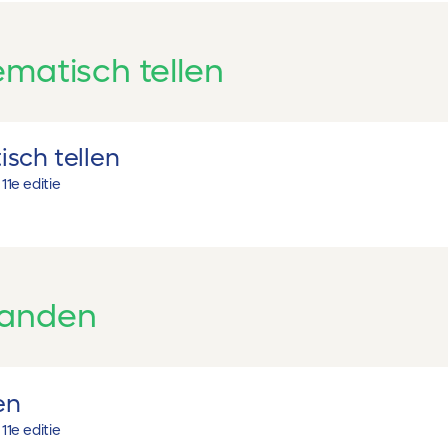
ematisch tellen
sch tellen
1
1e editie
banden
en
1
1e editie