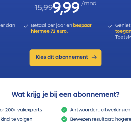
9,99
/mnd
15,99
er dan
Betaal per jaar en
bespaar
Geniet
hiermee 72 euro.
toegan
ToetsMi
Kies dit abonnement
Wat krijg je bij een abonnement?
or 200+ vakexperts
Antwoorden, uitwerkingen 
kind te volgen
Bewezen resultaat: hogere 