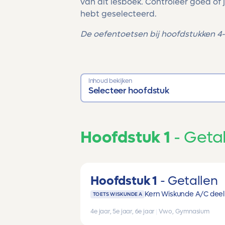
van dit lesboek. Controleer goed of j
hebt geselecteerd.
De oefentoetsen bij hoofdstukken 4-6
Inhoud bekijken
Selecteer hoofdstuk
Hoofdstuk 1
Getal
Hoofdstuk 1
Getallen
Kern Wiskunde A/C deel 
TOETS WISKUNDE A
4e jaar, 5e jaar, 6e jaar
|
Vwo, Gymnasium