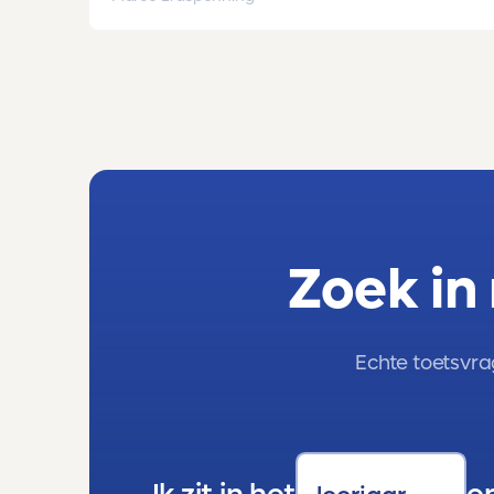
mavo-kader. Een lieve, slimme meid, maar
soms onzeker en zoekend naar structuur.
Dankzij de toetsen van Toetsmij.....helder,
betrouwbaar, precies op niveau en altijd
met ruimte om te groeien kreeg ze stap
voor stap het vertrouwen dat ze het wél
kon.
En hoe.
Ze stroomde door naar de havo, haalde
haar diploma en volgt nu op eigen kracht
de lerarenopleiding. Dat is niet alleen haar
Zoek in
verdienste, maar ook het resultaat van
materialen die haar serieus namen en
haar lieten zien waar ze stond en waar ze
naartoe kon.
Echte toetsvra
Ook onze jongste dochter profiteert nu
van Toetsmij. Ze doet op school al een
aantal vakken op hoger niveau, en juist
daar is Toetsmij een uitkomst. De toetsen