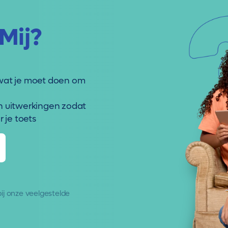
Mij?
wat je moet doen om
n uitwerkingen zodat
 je toets
 bij onze
veelgestelde