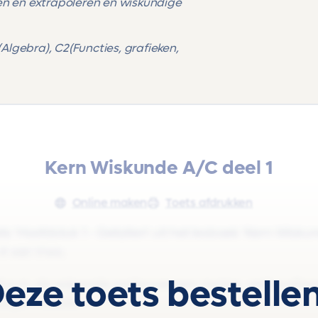
en en extrapoleren en wiskundige
lgebra), C2(Functies, grafieken,
Kern Wiskunde A/C deel 1
Online maken
Toets afdrukken
 'Hoofdstuk 1 - Getallen' uit het lesboek 'Kern Wisku
s 4 van Vwo.
eze toets bestelle
 o.m. de volgende onderwerpen: maten, verhoudingen
dige modellen.