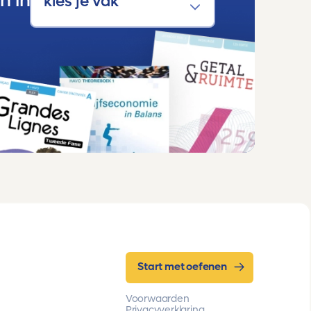
n in
Start met oefenen
Voorwaarden
Privacyverklaring