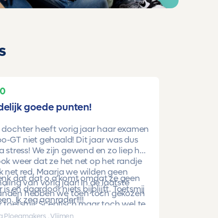
s
10
delijk goede punten!
 dochter heeft vorig jaar haar examen
-GT niet gehaald! Dit jaar was dus
a stress! We zijn gewend en zo liep het
ok weer dat ze het net op het randje
k net red. Maarja we wilden geen
denk dat dat o.a komt omdat ze geen
aling van vorig jaar! In de laatste
r is en daardoor niets bijblijft. Toetsmij
nden hebben we toen toch gekozen
oen. Ik zeg aanrader!!!!
 toetsmij. Sceptisch maar toch wel te
beren. En nu is ze gewoon geslaagd
a Ploegmakers , Vlijmen