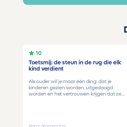
10
Toetsmij: de steun in de rug die elk
kind verdient
Als ouder wil je maar één ding: dat je
kinderen gezien worden, uitgedaagd
worden en het vertrouwen krijgen dat ze
méér kunnen dan ze zelf soms denken.
Voor ons is Toetsmij daarin een
gamechanger geweest.
Onze oudste dochter begon ooit op
Marco Braspenning