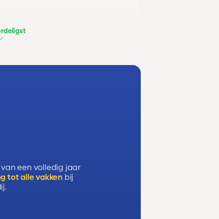
kingen en ongelijkheden)
rdeligst
 van een volledig jaar
g tot alle vakken
bij
j.