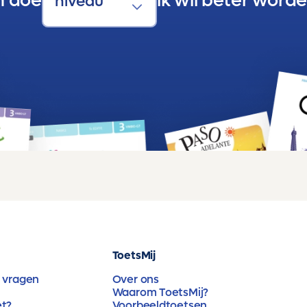
n doe
ik wil beter worde
ToetsMij
 vragen
Over ons
Waarom ToetsMij?
et?
Voorbeeldtoetsen