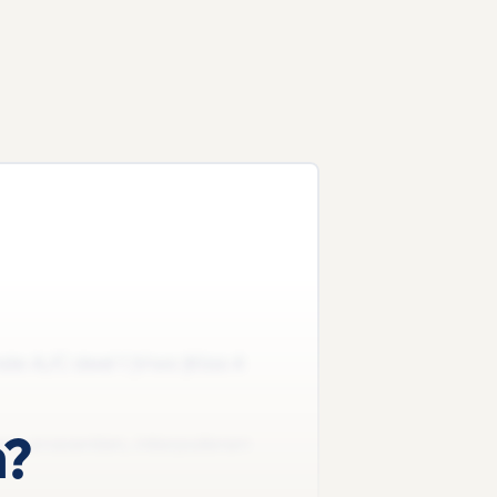
nde A/C deel 1 |Vwo |Klas 4
n?
, procenten, interpoleren