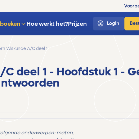
Voorbe
sboeken
Hoe werkt het?
Prijzen
Login
Best
ern Wiskunde A/C deel 1
/C deel 1
- Hoofdstuk 1 - G
antwoorden
 volgende onderwerpen: maten,