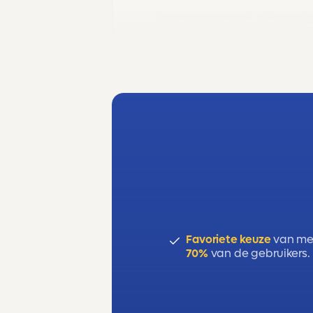
Examendomein: A(Vaardighe
Favoriete keuze
van me
70%
van de gebruikers.