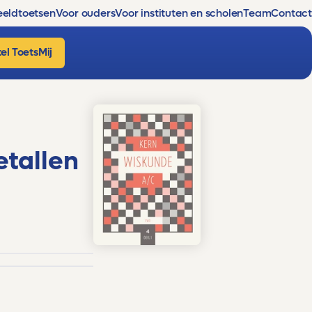
eldtoetsen
Voor ouders
Voor instituten en scholen
Team
Contact
el ToetsMij
etallen