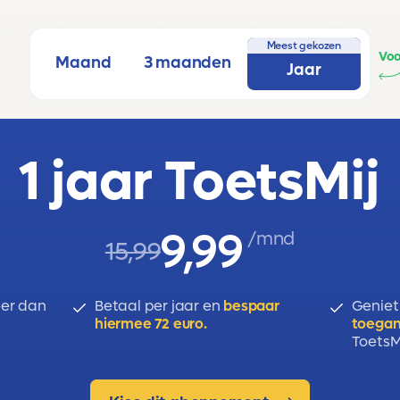
den), B1(Algebra), C2(Functies, grafieken, vergelij
Meest gekozen
Voo
Maand
3 maanden
Jaar
1 jaar ToetsMij
9,99
/mnd
15,99
er dan
Betaal per jaar en
bespaar
Geniet
hiermee 72 euro.
toegan
ToetsMi