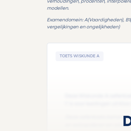
verhoudingen, procenten, interpoler
modellen.
Examendomein: A(Vaardigheden), B1(A
vergelijkingen en ongelijkheden)
TOETS WISKUNDE A
Deze Wiskunde A oefentoets
1' is voor leerlingen uit Kla
D
Deze oefentoets behandelt
en extrapoleren en wiskun