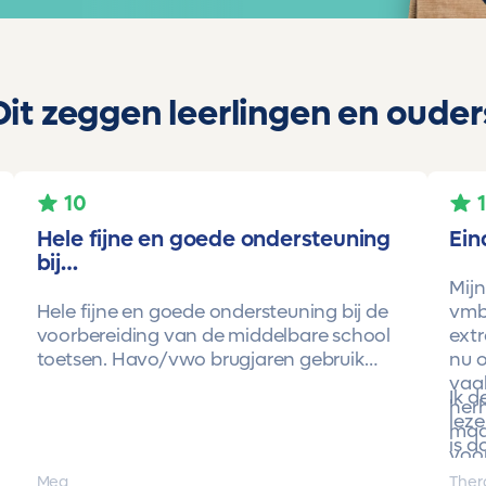
Dit zeggen leerlingen en ouder
10
Hele fijne en goede ondersteuning
Ein
bij…
Mijn
Hele fijne en goede ondersteuning bij de
vmbo
voorbereiding van de middelbare school
extr
toetsen. Havo/vwo brugjaren gebruik
nu o
gemaakt van Toetsmij. Realistische
vaa
Ik 
toetsen. Vraag en antwoorden zijn top.
herh
leze
Cijfers zijn omhoog gegaan maar ook het
maa
is d
begrip van de stof en hoe een toets is
voor
opgebouwd. Goede snelle communicatie
pro
Mea
Ther