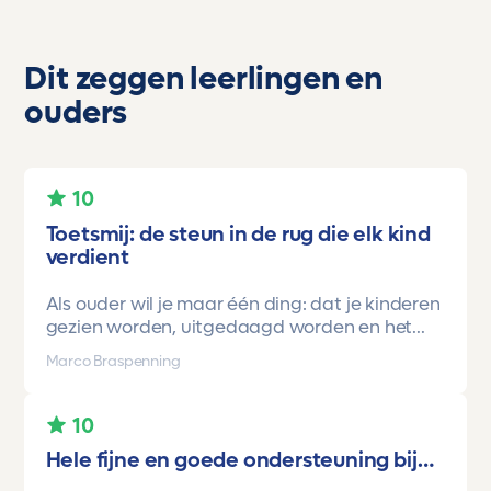
Dit zeggen leerlingen en
ouders
10
Toetsmij: de steun in de rug die elk kind
verdient
Als ouder wil je maar één ding: dat je kinderen
gezien worden, uitgedaagd worden en het
vertrouwen krijgen dat ze méér kunnen dan ze
Marco Braspenning
zelf soms denken. Voor ons is Toetsmij daarin
een gamechanger geweest.
10
Onze oudste dochter begon ooit op mavo-
Hele fijne en goede ondersteuning bij…
kader. Een lieve, slimme meid, maar soms
onzeker en zoekend naar structuur. Dankzij de