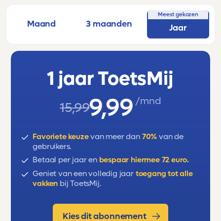
Meest gekozen
Maand
3 maanden
Jaar
1 jaar ToetsMij
9,99
/mnd
15,99
Favoriete keuze
van meer dan
70%
van de
gebruikers.
Betaal per jaar en
bespaar hiermee 72 euro.
Geniet van een volledig jaar
toegang tot alle
vakken
bij ToetsMij.
Kies dit abonnement