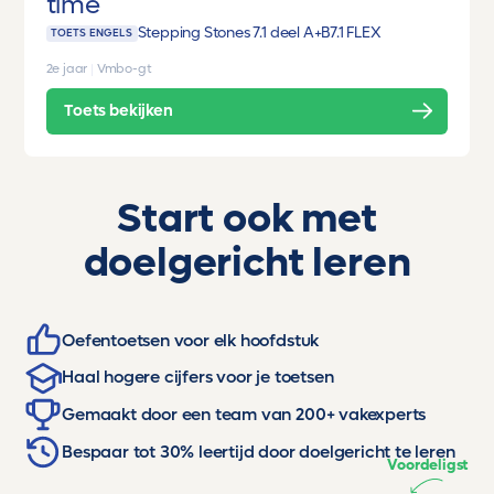
time
Stepping Stones 7.1 deel A+B
7.1 FLEX
TOETS ENGELS
2e jaar
|
Vmbo-gt
Toets bekijken
Start ook met
doelgericht leren
Oefentoetsen voor elk hoofdstuk
Haal hogere cijfers voor je toetsen
Gemaakt door een team van 200+ vakexperts
Bespaar tot 30% leertijd door doelgericht te leren
Voordeligst