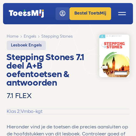
Bestel ToetsMij
Home
Engels
Stepping Stones
Lesboek Engels
Stepping Stones 7.1
deel A+B
oefentoetsen &
antwoorden
7.1 FLEX
Klas 2
|
Vmbo-kgt
Hieronder vind je de toetsen die precies aansluiten op
de hoofdstukken van dit lesboek. Controleer goed of