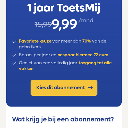
1 jaar ToetsMij
9,99
/mnd
15,99
Favoriete keuze
van meer dan
70%
van de
gebruikers.
Betaal per jaar en
bespaar hiermee 72 euro.
Geniet van een volledig jaar
toegang tot alle
vakken
.
Kies dit abonnement
Wat krijg je bij een abonnement?