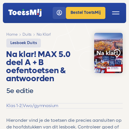
Bestel ToetsMij
Home
Duits
Na Klar!
Lesboek Duits
Na klar! MAX 5.0
deel A + B
oefentoetsen &
antwoorden
5e editie
Klas 1-2
|
Vwo/gymnasium
Hieronder vind je de toetsen die precies aansluiten op
de hoofdstukken van dit lesboek. Controleer goed of