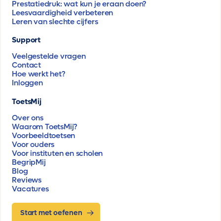
Prestatiedruk: wat kun je eraan doen?
Leesvaardigheid verbeteren
Leren van slechte cijfers
Support
Veelgestelde vragen
Contact
Hoe werkt het?
Inloggen
ToetsMij
Over ons
Waarom ToetsMij?
Voorbeeldtoetsen
Voor ouders
Voor instituten en scholen
BegripMij
Blog
Reviews
Vacatures
Start met oefenen