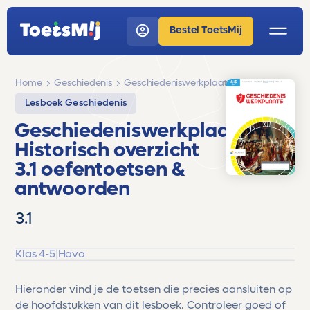
Bestel ToetsMij
Home
Geschiedenis
Geschiedeniswerkplaats
Lesboek Geschiedenis
Geschiedeniswerkplaats
Historisch overzicht
3.1 oefentoetsen &
antwoorden
3.1
Klas 4-5
|
Havo
Hieronder vind je de toetsen die precies aansluiten op
de hoofdstukken van dit lesboek. Controleer goed of