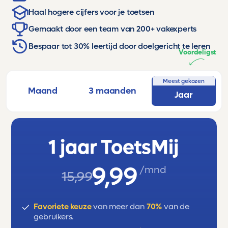
Haal hogere cijfers voor je toetsen
Gemaakt door een team van 200+ vakexperts
Bespaar tot 30% leertijd door doelgericht te leren
Voordeligst
Meest gekozen
Maand
3 maanden
Jaar
1 jaar ToetsMij
9,99
/mnd
15,99
Favoriete keuze
van meer dan
70%
van de
gebruikers.