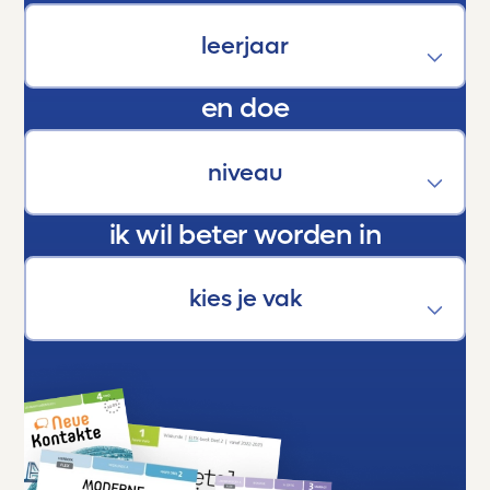
ontwikkeling van onze kinderen. Een stille
kracht die hen helpt groeien, bloeien en boven
zichzelf uitstijgen.
En als trotse ouder kan ik maar één ding
en doe
zeggen:
Dankjewel, Toetsmij. Jullie maken écht het
verschil.
ik wil beter worden in