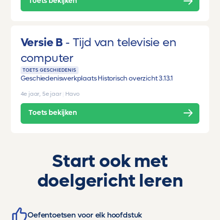
Toets bekijken
Versie B
Tijd van televisie en
computer
TOETS GESCHIEDENIS
Geschiedeniswerkplaats Historisch overzicht 3.1
3.1
4e jaar, 5e jaar
|
Havo
Toets bekijken
Start ook met
doelgericht leren
Oefentoetsen voor elk hoofdstuk