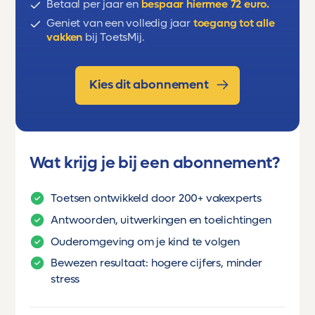
Betaal per jaar en
bespaar hiermee 72 euro.
Geniet van een volledig jaar
toegang tot alle
vakken
bij ToetsMij.
Kies dit abonnement
Wat krijg je bij een abonnement?
Toetsen ontwikkeld door 200+ vakexperts
Antwoorden, uitwerkingen en toelichtingen
Ouderomgeving om je kind te volgen
Bewezen resultaat: hogere cijfers, minder
stress