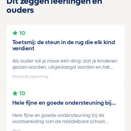
Dit zeggen leerlingen en
ouders
10
Toetsmij: de steun in de rug die elk kind
verdient
Als ouder wil je maar één ding: dat je kinderen
gezien worden, uitgedaagd worden en het
vertrouwen krijgen dat ze méér kunnen dan ze
Marco Braspenning
zelf soms denken. Voor ons is Toetsmij daarin
een gamechanger geweest.
10
Onze oudste dochter begon ooit op mavo-
Hele fijne en goede ondersteuning bij…
kader. Een lieve, slimme meid, maar soms
onzeker en zoekend naar structuur. Dankzij de
Hele fijne en goede ondersteuning bij de
toetsen van Toetsmij.....helder, betrouwbaar,
voorbereiding van de middelbare school
precies op niveau en altijd met ruimte om te
toetsen. Havo/vwo brugjaren gebruik
groeien kreeg ze stap voor stap het
Mea