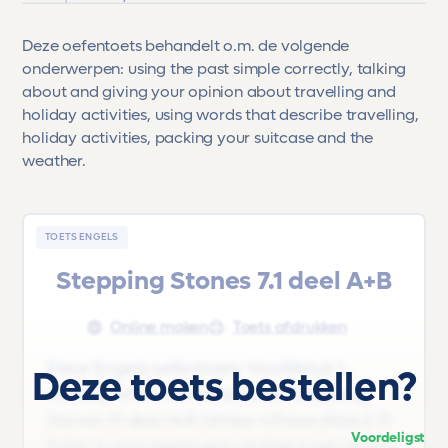
Deze oefentoets behandelt o.m. de volgende
onderwerpen: using the past simple correctly, talking
about and giving your opinion about travelling and
holiday activities, using words that describe travelling,
holiday activities, packing your suitcase and the
weather.
TOETS ENGELS
Stepping Stones 7.1 deel A+B
Online maken
Toets afdrukken
Deze Engels oefentoets 'Hoofdstuk 1 -
Deze toets bestellen?
Holiday times' uit het lesboek 'Stepping
Stones 7.1 deel A+B |Vmbo-t/havo |Klas 2 7.1
Voordeligst
FLEX' is voor leerlingen uit Klas 2 van Vmbo-