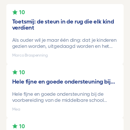
10
Toetsmij: de steun in de rug die elk kind
verdient
Als ouder wil je maar één ding: dat je kinderen
gezien worden, uitgedaagd worden en het
vertrouwen krijgen dat ze méér kunnen dan ze
Marco Braspenning
zelf soms denken. Voor ons is Toetsmij daarin
een gamechanger geweest.
10
Onze oudste dochter begon ooit op mavo-
Hele fijne en goede ondersteuning bij…
kader. Een lieve, slimme meid, maar soms
onzeker en zoekend naar structuur. Dankzij de
Hele fijne en goede ondersteuning bij de
toetsen van Toetsmij.....helder, betrouwbaar,
voorbereiding van de middelbare school
precies op niveau en altijd met ruimte om te
toetsen. Havo/vwo brugjaren gebruik
groeien kreeg ze stap voor stap het
Mea
gemaakt van Toetsmij. Realistische toetsen.
vertrouwen dat ze het wél kon.
Vraag en antwoorden zijn top. Cijfers zijn
En hoe.
omhoog gegaan maar ook het begrip van de
Ze stroomde door naar de havo, haalde haar
10