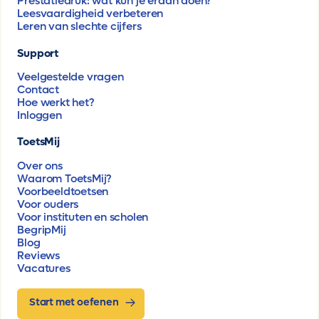
Prestatiedruk: wat kun je eraan doen?
Leesvaardigheid verbeteren
Leren van slechte cijfers
Support
Veelgestelde vragen
Contact
Hoe werkt het?
Inloggen
ToetsMij
Over ons
Waarom ToetsMij?
Voorbeeldtoetsen
Voor ouders
Voor instituten en scholen
BegripMij
Blog
Reviews
Vacatures
Start met oefenen