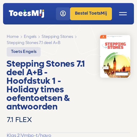
Bestel ToetsMij
Home
Engels
Stepping Stones
Stepping Stones 7.1 deel A+B
Toets Engels
Stepping Stones 7.1
deel A+B
-
Hoofdstuk 1 -
Holiday times
oefentoetsen &
antwoorden
7.1 FLEX
Klas 2
|
Vmbo-t/havo