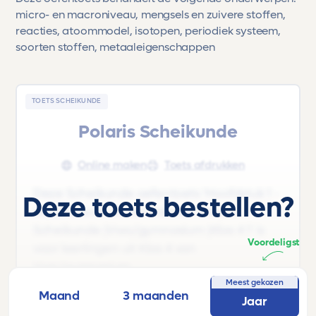
micro- en macroniveau, mengsels en zuivere stoffen,
reacties, atoommodel, isotopen, periodiek systeem,
soorten stoffen, metaaleigenschappen
TOETS SCHEIKUNDE
Polaris Scheikunde
Online maken
Toets afdrukken
Deze Scheikunde oefentoets 'Hoofdstuk 1 -
Deze toets bestellen?
Atoombouw' uit het lesboek 'Polaris
Scheikunde |Vwo/gymnasium |Klas 4 1' is
Voordeligst
voor leerlingen uit Klas 4 van
Vwo/gymnasium.
Meest gekozen
Maand
3 maanden
Deze oefentoets behandelt de volgende
Jaar
onderwerpen: micro- en macroniveau,