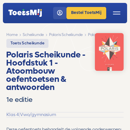
Bestel ToetsMij
Home
Scheikunde
Polaris Scheikunde
Polaris Scheikunde
Toets Scheikunde
Polaris Scheikunde
-
Hoofdstuk 1 -
Atoombouw
oefentoetsen &
antwoorden
1e editie
Klas 4
|
Vwo/gymnasium
Deze oefentoets behandelt de volgende onderwerpen: