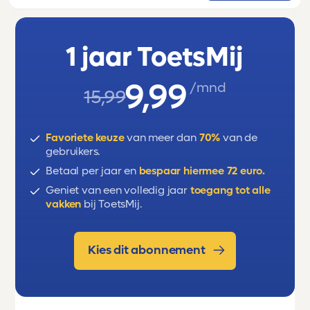
mengsels en zuivere stoffen, reacties,
atoommodel, isotopen, periodiek systeem,
1 jaar ToetsMij
soorten stoffen, metaaleigenschappen
9,99
/mnd
15,99
Favoriete keuze
van meer dan
70%
van de
gebruikers.
Betaal per jaar en
bespaar hiermee 72 euro.
Geniet van een volledig jaar
toegang tot alle
vakken
bij ToetsMij.
Kies dit abonnement