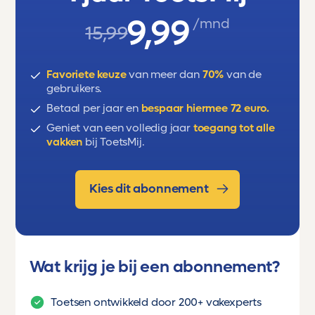
9,99
/mnd
9.3 IJskoude klassenstrijd: het ontstaan van
15,99
de Sovjet-Unie
9.4 Verenigd in isolement?
Favoriete keuze
van meer dan
70%
van de
gebruikers.
9.5 De Tweede Wereldoorlog, de nazi-
Betaal per jaar en
bespaar hiermee 72 euro.
ideologie in Duitsland, Nederland
Geniet van een volledig jaar
toegang tot alle
vakken
bij ToetsMij.
en Europa
9.6 Europa en de rest van de wereld
Kies dit abonnement
Examenonderwerp:
Tijd van
wereldoorlogen 1900-1950
Wat krijg je bij een abonnement?
Toetsen ontwikkeld door 200+ vakexperts