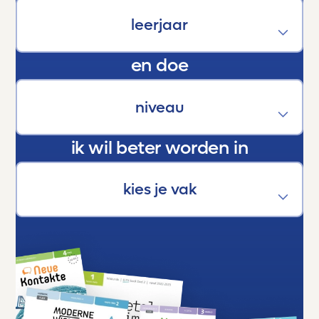
ontwikkeling van onze kinderen. Een stille
kracht die hen helpt groeien, bloeien en boven
zichzelf uitstijgen.
En als trotse ouder kan ik maar één ding
en doe
zeggen:
Dankjewel, Toetsmij. Jullie maken écht het
verschil.
ik wil beter worden in