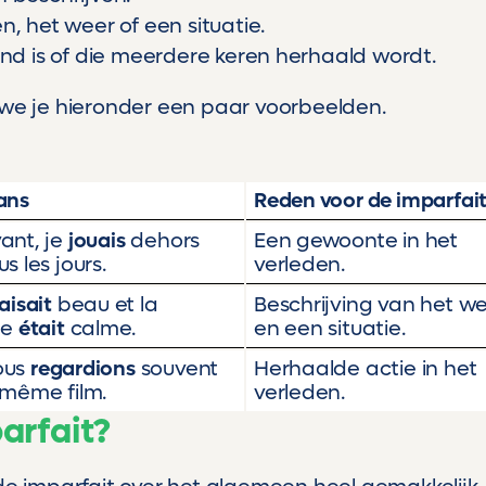
, het weer of een situatie.
ond is of die meerdere keren herhaald wordt.
 we je hieronder een paar voorbeelden.
ans
Reden voor de imparfai
ant, je
jouais
dehors
Een gewoonte in het
us les jours.
verleden.
aisait
beau et la
Beschrijving van het w
lle
était
calme.
en een situatie.
ous
regardions
souvent
Herhaalde actie in het
 même film.
verleden.
arfait?