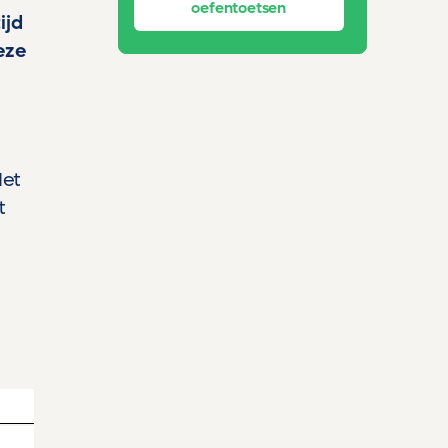
oefentoetsen
ijd
eze
Het
t