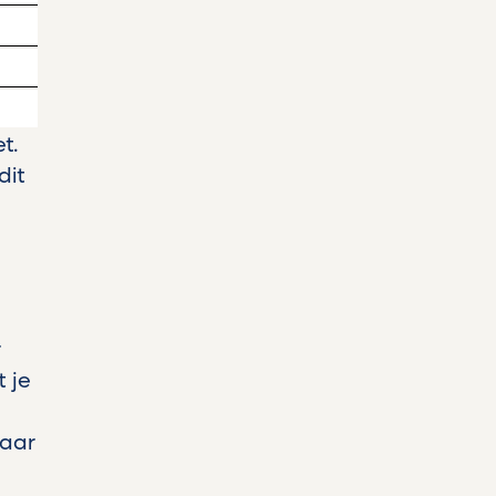
t.
dit
r
 je
paar