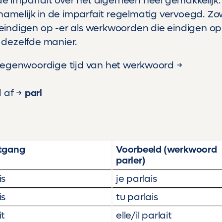
 de imparfait over het algemeen heel gemakkelijk.
elijk in de imparfait regelmatig vervoegd. Zo
indigen op -er als werkwoorden die eindigen op 
p dezelfde manier.
egenwoordige tijd van het werkwoord →
d af →
parl
tgang
Voorbeeld (werkwoord
parler)
is
je parlais
is
tu parlais
it
elle/il parlait