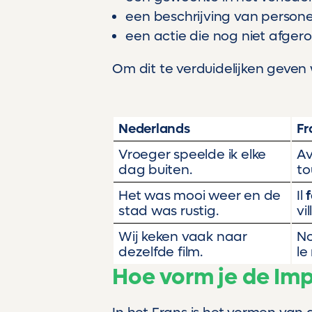
een beschrijving van personen
een actie die nog niet afger
Om dit te verduidelijken geven
Nederlands
Fr
Vroeger speelde ik elke
Av
dag buiten.
to
Het was mooi weer en de
Il
f
stad was rustig.
vi
Wij keken vaak naar
N
dezelfde film.
le
Hoe vorm je de Imp