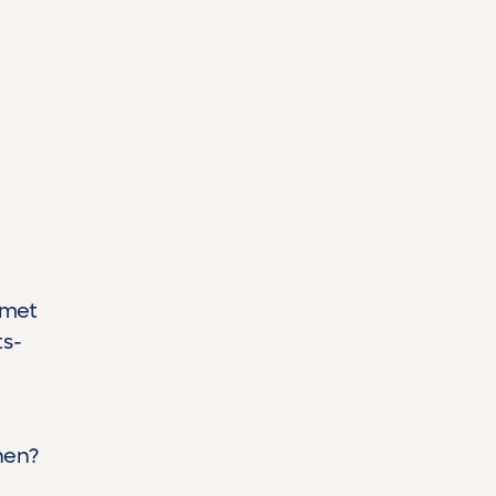
 met
ts-
nen?