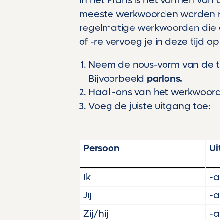
In het Frans is het vormen van
meeste werkwoorden worden nam
regelmatige werkwoorden die e
of -re vervoeg je in deze tijd o
Neem de nous-vorm van de t
Bijvoorbeeld
parlons.
Haal -ons van het werkwoor
Voeg de juiste uitgang toe:
Persoon
Ui
Ik
-a
Jij
-a
Zij/hij
-a