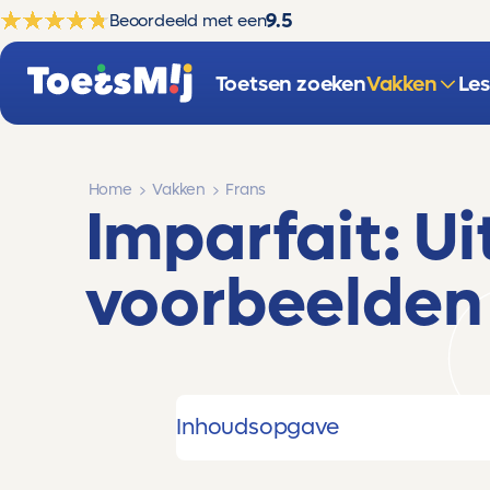
9.5
Beoordeeld met een
Toetsen zoeken
Vakken
Le
Home
Vakken
Frans
Imparfait: Ui
voorbeelden
Inhoudsopgave