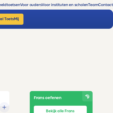
eldtoetsen
Voor ouders
Voor instituten en scholen
Team
Contact
el ToetsMij
Frans oefenen
Bekijk alle Frans