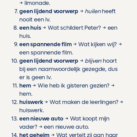
→ limonade.
geen lijdend voorwerp
→
huilen
heeft
nooit een lv.
een huis
→ Wat schildert Peter? → een
huis.
een spannende film
→ Wat kijken wij? →
een spannende film.
geen lijdend voorwerp
→
blijven
hoort
bij een naamwoordelijk gezegde, dus
er is geen lv.
hem
→ Wie heb ik gisteren gezien? →
hem.
huiswerk
→ Wat maken de leerlingen? →
huiswerk.
een nieuwe auto
→ Wat koopt mijn
vader? → een nieuwe auto.
het geheim
→ Wat vertelt zij aan haar