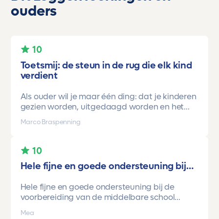
ouders
10
Toetsmij: de steun in de rug die elk kind
verdient
Als ouder wil je maar één ding: dat je kinderen
gezien worden, uitgedaagd worden en het
vertrouwen krijgen dat ze méér kunnen dan ze
Marco Braspenning
zelf soms denken. Voor ons is Toetsmij daarin
een gamechanger geweest.
10
Onze oudste dochter begon ooit op mavo-
Hele fijne en goede ondersteuning bij…
kader. Een lieve, slimme meid, maar soms
onzeker en zoekend naar structuur. Dankzij de
Hele fijne en goede ondersteuning bij de
toetsen van Toetsmij.....helder, betrouwbaar,
voorbereiding van de middelbare school
precies op niveau en altijd met ruimte om te
toetsen. Havo/vwo brugjaren gebruik
groeien kreeg ze stap voor stap het
Mea
gemaakt van Toetsmij. Realistische toetsen.