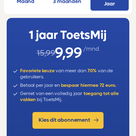
Maand
3 maanden
Jaar
1 jaar ToetsMij
9,99
/mnd
15,99
Favoriete keuze
van meer dan
70%
van de
gebruikers.
Betaal per jaar en
bespaar hiermee 72 euro.
Geniet van een volledig jaar
toegang tot alle
vakken
bij ToetsMij.
Kies dit abonnement