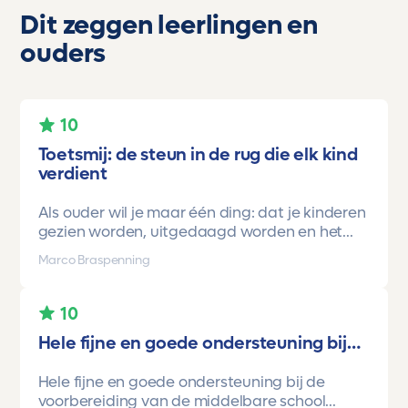
Dit zeggen leerlingen en
ouders
10
Toetsmij: de steun in de rug die elk kind
verdient
Als ouder wil je maar één ding: dat je kinderen
gezien worden, uitgedaagd worden en het
vertrouwen krijgen dat ze méér kunnen dan ze
Marco Braspenning
zelf soms denken. Voor ons is Toetsmij daarin
een gamechanger geweest.
10
Onze oudste dochter begon ooit op mavo-
Hele fijne en goede ondersteuning bij…
kader. Een lieve, slimme meid, maar soms
onzeker en zoekend naar structuur. Dankzij de
Hele fijne en goede ondersteuning bij de
toetsen van Toetsmij.....helder, betrouwbaar,
voorbereiding van de middelbare school
precies op niveau en altijd met ruimte om te