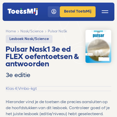
Bestel ToetsMij
Home
Nask/Science
Pulsar NaSk
Lesboek Nask/Science
Pulsar Nask1 3e ed
FLEX oefentoetsen &
antwoorden
3e editie
Klas 4
|
Vmbo-kgt
Hieronder vind je de toetsen die precies aansluiten op
de hoofdstukken van dit lesboek. Controleer goed of je
het juiste lesboek (editie/niveau) hebt geselecteerd.