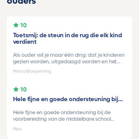
ouders
10
Toetsmij: de steun in de rug die elk kind
verdient
Als ouder wil je maar één ding: dat je kinderen
gezien worden, uitgedaagd worden en het
vertrouwen krijgen dat ze méér kunnen dan ze
Marco Braspenning
zelf soms denken. Voor ons is Toetsmij daarin
een gamechanger geweest.
10
Onze oudste dochter begon ooit op mavo-
Hele fijne en goede ondersteuning bij…
kader. Een lieve, slimme meid, maar soms
onzeker en zoekend naar structuur. Dankzij de
Hele fijne en goede ondersteuning bij de
toetsen van Toetsmij.....helder, betrouwbaar,
voorbereiding van de middelbare school
precies op niveau en altijd met ruimte om te
toetsen. Havo/vwo brugjaren gebruik
groeien kreeg ze stap voor stap het
Mea
gemaakt van Toetsmij. Realistische toetsen.
vertrouwen dat ze het wél kon.
Vraag en antwoorden zijn top. Cijfers zijn