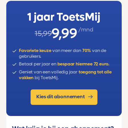
1 jaar ToetsMij
9,99
/mnd
15,99
Favoriete keuze
van meer dan
70%
van de
gebruikers.
Betaal per jaar en
bespaar hiermee 72 euro.
Geniet van een volledig jaar
toegang tot alle
vakken
bij ToetsMij.
Kies dit abonnement