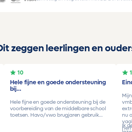
Dit zeggen leerlingen en ouder
10
Hele fijne en goede ondersteuning
Ein
bij…
Mijn
Hele fijne en goede ondersteuning bij de
vmbo
voorbereiding van de middelbare school
extr
toetsen. Havo/vwo brugjaren gebruik
nu o
gemaakt van Toetsmij. Realistische
vaa
Ik 
toetsen. Vraag en antwoorden zijn top.
herh
leze