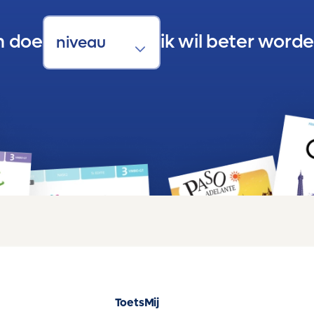
n doe
ik wil beter worde
ToetsMij