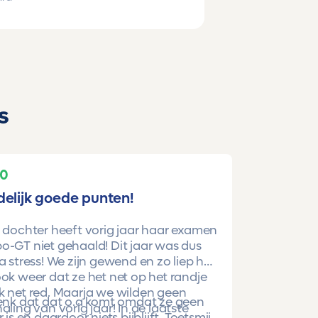
s
10
delijk goede punten!
 dochter heeft vorig jaar haar examen
-GT niet gehaald! Dit jaar was dus
a stress! We zijn gewend en zo liep het
ok weer dat ze het net op het randje
k net red. Maarja we wilden geen
denk dat dat o.a komt omdat ze geen
aling van vorig jaar! In de laatste
r is en daardoor niets bijblijft. Toetsmij