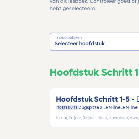
van dit lesboek. Controleer goed of j
hebt geselecteerd.
Inhoud bekijken
Selecteer hoofdstuk
Hoofdstuk Schritt 1
Hoofdstuk Schritt 1-5
Zugspitze 2 LRN-line
LRN-line
TOETS DUITS
1e jaar, 2e jaar, 3e jaar
|
Havo, Havo/vwo, Vwo