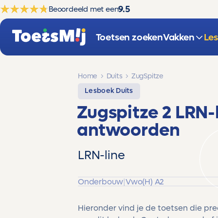
9.5
Beoordeeld met een
Toetsen zoeken
Vakken
Le
Home
Duits
ZugSpitze
Lesboek Duits
Zugspitze 2 LRN-
antwoorden
LRN-line
Onderbouw
|
Vwo(H) A2
Hieronder vind je de toetsen die pr