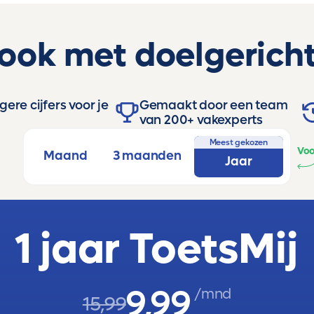
 ook met doelgericht
ere cijfers voor je
Gemaakt door een team
van 200+ vakexperts
Meest gekozen
Voo
Maand
3 maanden
Jaar
1 jaar ToetsMij
9,99
/mnd
15,99