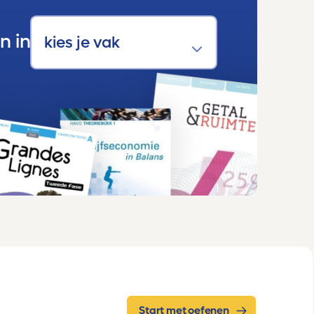
n in
Start met oefenen