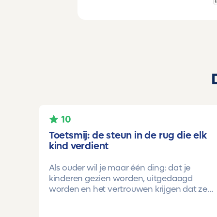
10
Toetsmij: de steun in de rug die elk
kind verdient
Als ouder wil je maar één ding: dat je
kinderen gezien worden, uitgedaagd
worden en het vertrouwen krijgen dat ze
méér kunnen dan ze zelf soms denken.
Voor ons is Toetsmij daarin een