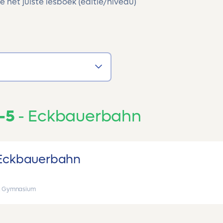
e het juiste lesboek (editie/niveau)
-5
Eckbauerbahn
Eckbauerbahn
, Gymnasium