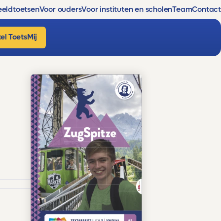
eldtoetsen
Voor ouders
Voor instituten en scholen
Team
Contact
el ToetsMij