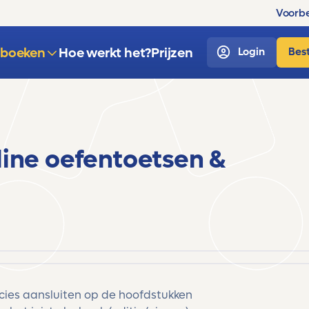
Voorbe
sboeken
Hoe werkt het?
Prijzen
Login
Best
line oefentoetsen &
ecies aansluiten op de hoofdstukken