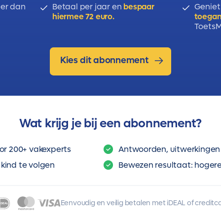
er dan
Betaal per jaar en
bespaar
Geniet
hiermee 72 euro.
toegan
ToetsMi
Kies dit abonnement
Wat krijg je bij een abonnement?
or 200+ vakexperts
Antwoorden, uitwerkingen 
kind te volgen
Bewezen resultaat: hogere 
Eenvoudig en veilig betalen met iDEAL of creditc