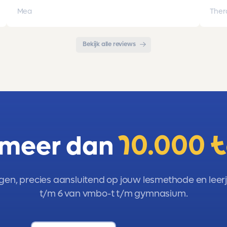
opgebouwd. Goede snelle communicatie
pro
Mea
Ther
met de organisatie. Kortom een
met 
aanrader!!!
Bekijk alle reviews
 meer dan
10.000 
gen, precies aansluitend op jouw lesmethode en leerja
t/m 6 van vmbo-t t/m gymnasium.