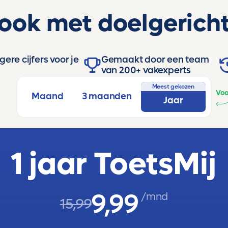
 ook met doelgericht
ere cijfers voor je
Gemaakt door een team
van 200+ vakexperts
Meest gekozen
Voo
Maand
3 maanden
Jaar
1 jaar ToetsMij
9,99
/mnd
15,99