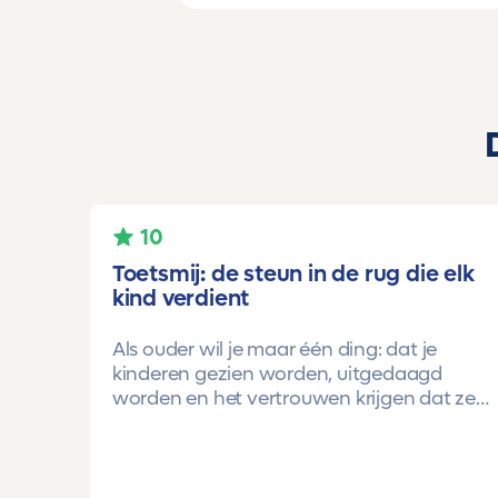
10
Toetsmij: de steun in de rug die elk
kind verdient
Als ouder wil je maar één ding: dat je
kinderen gezien worden, uitgedaagd
worden en het vertrouwen krijgen dat ze
méér kunnen dan ze zelf soms denken.
Voor ons is Toetsmij daarin een
gamechanger geweest.