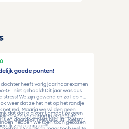
s
10
delijk goede punten!
 dochter heeft vorig jaar haar examen
-GT niet gehaald! Dit jaar was dus
a stress! We zijn gewend en zo liep het
ok weer dat ze het net op het randje
k net red. Maarja we wilden geen
denk dat dat o.a komt omdat ze geen
aling van vorig jaar! In de laatste
r is en daardoor niets bijblijft. Toetsmij
nden hebben we toen toch gekozen
oen. Ik zeg aanrader!!!!
 toetsmij. Sceptisch maar toch wel te