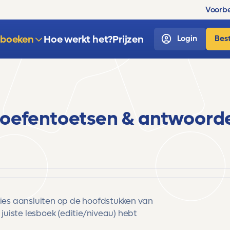
Voorbe
sboeken
Hoe werkt het?
Prijzen
Login
Best
 oefentoetsen & antwoord
cies aansluiten op de hoofdstukken van
 juiste lesboek (editie/niveau) hebt