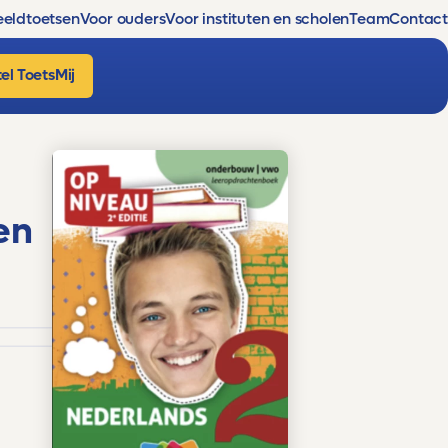
eldtoetsen
Voor ouders
Voor instituten en scholen
Team
Contact
el ToetsMij
en