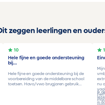
Dit zeggen leerlingen en ouder
10
Hele fijne en goede ondersteuning
Ein
bij…
Mijn
Hele fijne en goede ondersteuning bij de
vmbo
voorbereiding van de middelbare school
extr
toetsen. Havo/vwo brugjaren gebruik
nu o
gemaakt van Toetsmij. Realistische
vaa
Ik 
toetsen. Vraag en antwoorden zijn top.
herh
leze
Cijfers zijn omhoog gegaan maar ook het
maa
is d
begrip van de stof en hoe een toets is
voor