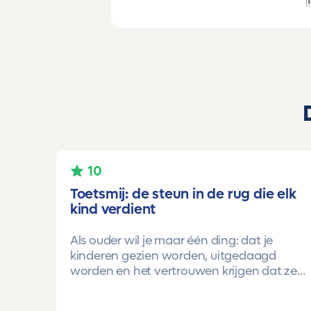
10
Toetsmij: de steun in de rug die elk
kind verdient
Als ouder wil je maar één ding: dat je
kinderen gezien worden, uitgedaagd
worden en het vertrouwen krijgen dat ze
méér kunnen dan ze zelf soms denken.
Voor ons is Toetsmij daarin een