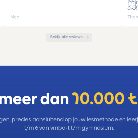
Cijfers zijn omhoog gegaan maar ook het
maa
is d
begrip van de stof en hoe een toets is
voor
opgebouwd. Goede snelle communicatie
pro
Mea
Ther
met de organisatie. Kortom een
met 
aanrader!!!
Bekijk alle reviews
 meer dan
10.000 
gen, precies aansluitend op jouw lesmethode en leerja
t/m 6 van vmbo-t t/m gymnasium.