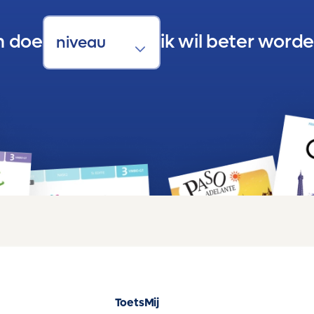
n doe
ik wil beter worde
ToetsMij