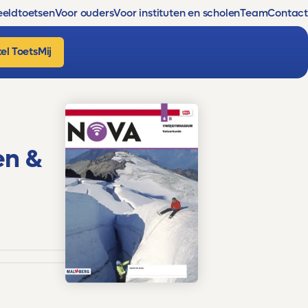
eldtoetsen
Voor ouders
Voor instituten en scholen
Team
Contact
el ToetsMij
en &