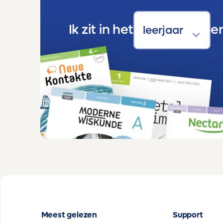
van Toetsmij. Ze doet op school al een
aantal vakken op hoger niveau, en juist
daar is Toetsmij een uitkomst. De toetsen
Ik zit in het
e
sluiten perfect aan, dagen uit zonder te
overweldigen en geven precies de
feedback die ze nodig heeft om verder te
groeien.
Het voelt alsof er iemand meedenkt,
iemand die begrijpt dat elk kind anders
leert en dat kwaliteit het verschil maakt.
Wat Toetsmij voor ons bijzonder maakt:
- Super betrouwbaar, e weet dat de
toetsen kloppen, aansluiten en eerlijk
meten.
- Meedenkend, het voelt alsof er altijd
iemand achter de schermen staat die
begrijpt wat leerlingen nodig hebben.
- Topkwaliteit geen rommel, geen
gokwerk, maar echt professioneel
Meest gelezen
Support
materiaal waar scholen jaloers op zouden