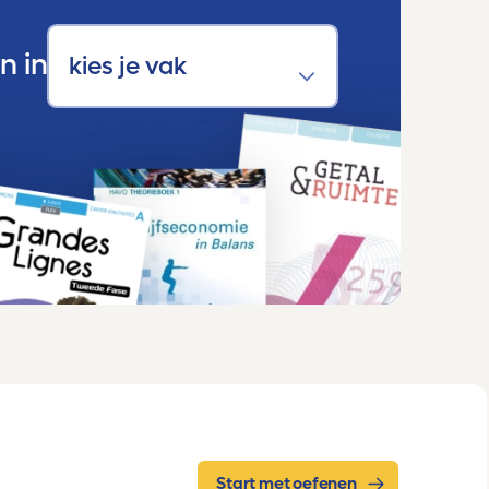
n in
Start met oefenen