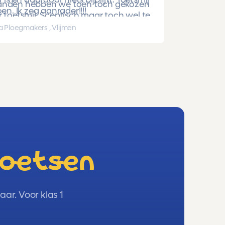
nden hebben we toen toch gekozen
oen. Ik zeg aanrader!!!!
 toetsmij. Sceptisch maar toch wel te
beren. En nu is ze gewoon geslaagd
a Ploegmakers , Vlijmen
hoge punten!!!!!
toetsen
ar. Voor klas 1