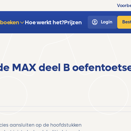
Voorbe
sboeken
Hoe werkt het?
Prijzen
Login
Best
e MAX deel B oefentoets
ecies aansluiten op de hoofdstukken