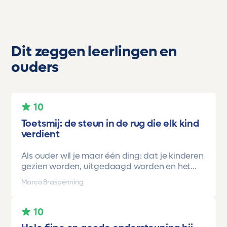
Dit zeggen leerlingen en
ouders
10
Toetsmij: de steun in de rug die elk kind
verdient
Als ouder wil je maar één ding: dat je kinderen
gezien worden, uitgedaagd worden en het
vertrouwen krijgen dat ze méér kunnen dan ze
Marco Braspenning
zelf soms denken. Voor ons is Toetsmij daarin
een gamechanger geweest.
10
Onze oudste dochter begon ooit op mavo-