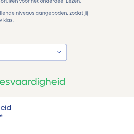
ebruiken voor het onderdeel Lezen.
llende niveaus aangeboden, zodat jij
 klas.
esvaardigheid
eid
ie