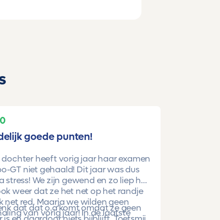
s
10
delijk goede punten!
 dochter heeft vorig jaar haar examen
-GT niet gehaald! Dit jaar was dus
a stress! We zijn gewend en zo liep het
ok weer dat ze het net op het randje
k net red. Maarja we wilden geen
denk dat dat o.a komt omdat ze geen
aling van vorig jaar! In de laatste
r is en daardoor niets bijblijft. Toetsmij