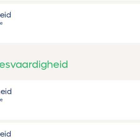
eid
ie
esvaardigheid
eid
ie
eid