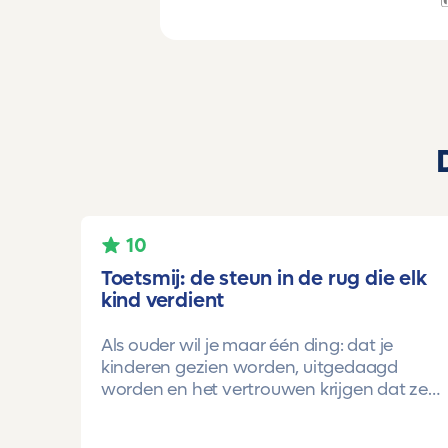
10
Toetsmij: de steun in de rug die elk
kind verdient
Als ouder wil je maar één ding: dat je
kinderen gezien worden, uitgedaagd
worden en het vertrouwen krijgen dat ze
méér kunnen dan ze zelf soms denken.
Voor ons is Toetsmij daarin een