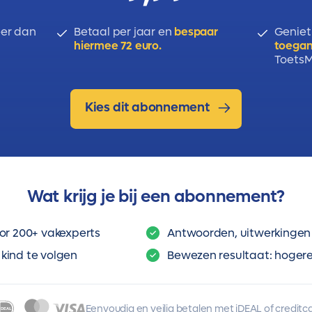
er dan
Betaal per jaar en
bespaar
Geniet
hiermee 72 euro.
toegan
ToetsMi
Kies dit abonnement
Wat krijg je bij een abonnement?
or 200+ vakexperts
Antwoorden, uitwerkingen 
kind te volgen
Bewezen resultaat: hogere 
Eenvoudig en veilig betalen met iDEAL of creditc