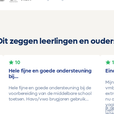
Dit zeggen leerlingen en ouder
10
Hele fijne en goede ondersteuning
Ein
bij…
Mijn
Hele fijne en goede ondersteuning bij de
vmbo
voorbereiding van de middelbare school
extr
toetsen. Havo/vwo brugjaren gebruik
nu o
gemaakt van Toetsmij. Realistische
vaa
Ik 
toetsen. Vraag en antwoorden zijn top.
herh
leze