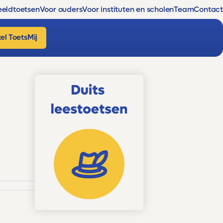
eldtoetsen
Voor ouders
Voor instituten en scholen
Team
Contact
el ToetsMij