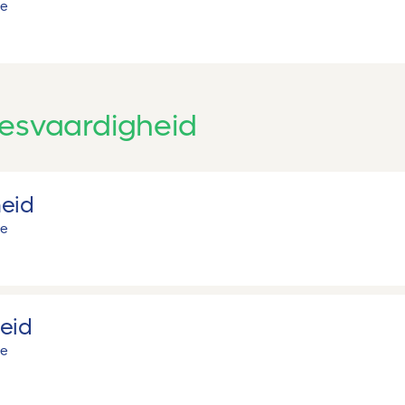
ie
esvaardigheid
eid
ie
eid
ie