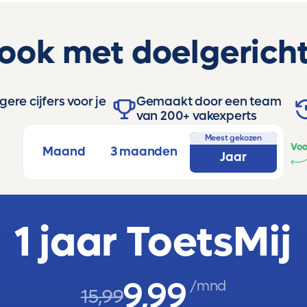
 ook met doelgericht
ere cijfers voor je
Gemaakt door een team
van 200+ vakexperts
Meest gekozen
Voo
Maand
3 maanden
Jaar
1 jaar ToetsMij
9,99
/mnd
15,99