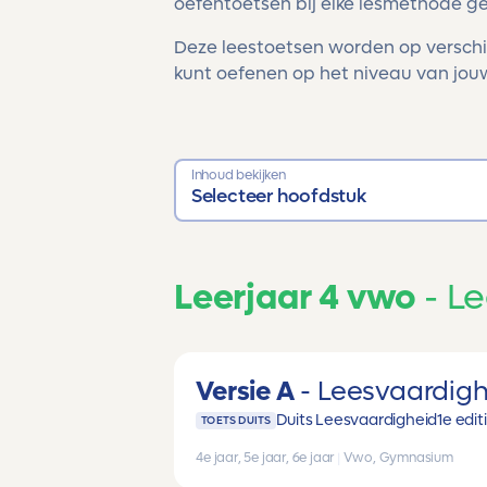
oefentoetsen bij elke lesmethode g
Deze leestoetsen worden op verschi
kunt oefenen op het niveau van jouw
Inhoud bekijken
Selecteer hoofdstuk
Leerjaar 4 vwo
Le
Versie A
Leesvaardigh
Duits Leesvaardigheid
1e edit
TOETS DUITS
4e jaar, 5e jaar, 6e jaar
|
Vwo, Gymnasium