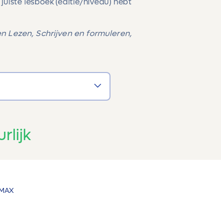
 juiste lesboek (editie/niveau) hebt
n Lezen, Schrijven en formuleren,
rlijk
MAX