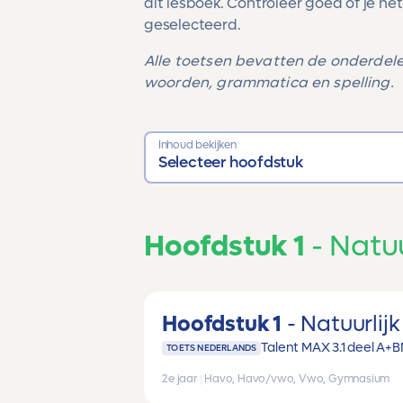
dit lesboek. Controleer goed of je het
geselecteerd.
Alle toetsen bevatten de onderdele
woorden, grammatica en spelling.
Inhoud bekijken
Selecteer hoofdstuk
Hoofdstuk 1
Natuu
Hoofdstuk 1
Natuurlijk
Talent MAX 3.1 deel A+B
TOETS NEDERLANDS
2e jaar
|
Havo, Havo/vwo, Vwo, Gymnasium