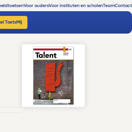
eldtoetsen
Voor ouders
Voor instituten en scholen
Team
Contact
el ToetsMij