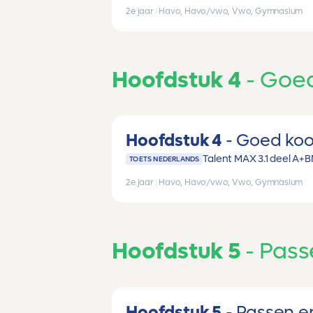
2e jaar
|
Havo, Havo/vwo, Vwo, Gymnasium
Hoofdstuk 4
Goed
Hoofdstuk 4
Goed ko
Talent MAX 3.1 deel A+B
TOETS NEDERLANDS
2e jaar
|
Havo, Havo/vwo, Vwo, Gymnasium
Hoofdstuk 5
Pass
Hoofdstuk 5
Passen e