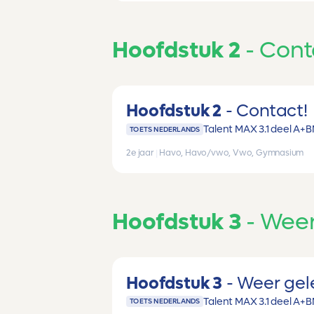
Hoofdstuk 2
Cont
Hoofdstuk 2
Contact!
Talent MAX 3.1 deel A+B
TOETS NEDERLANDS
2e jaar
|
Havo, Havo/vwo, Vwo, Gymnasium
Hoofdstuk 3
Weer
Hoofdstuk 3
Weer gel
Talent MAX 3.1 deel A+B
TOETS NEDERLANDS