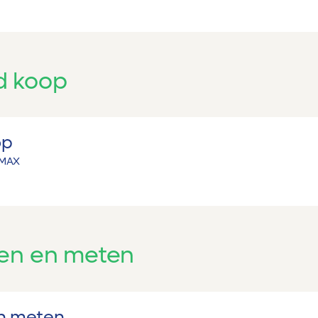
 koop
op
MAX
en en meten
n meten