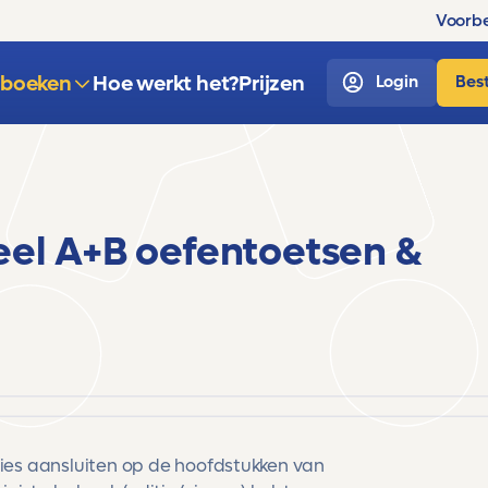
Voorbe
sboeken
Hoe werkt het?
Prijzen
Login
Best
eel A+B oefentoetsen &
cies aansluiten op de hoofdstukken van