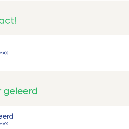
act!
MAX
 geleerd
eerd
MAX