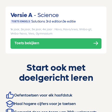
Versie A
Science
Solutions 3rd edition
3e editie
TOETS ENGELS
1e jaar, 2e jaar, 3e jaar, 4e jaar
|
Havo, Havo/vwo, Vmbo-gt,
Vmbo-havo, Vwo, Gymnasium
Toets bekijken
Start ook met
doelgericht leren
Oefentoetsen voor elk hoofdstuk
Haal hogere cijfers voor je toetsen