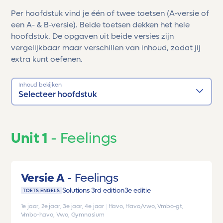
Per hoofdstuk vind je één of twee toetsen (A-versie of
een A- & B-versie). Beide toetsen dekken het hele
hoofdstuk. De opgaven uit beide versies zijn
vergelijkbaar maar verschillen van inhoud, zodat jij
extra kunt oefenen.
Inhoud bekijken
Selecteer hoofdstuk
Unit 1
Feelings
Versie A
Feelings
Solutions 3rd edition
3e editie
TOETS ENGELS
1e jaar, 2e jaar, 3e jaar, 4e jaar
|
Havo, Havo/vwo, Vmbo-gt,
Vmbo-havo, Vwo, Gymnasium