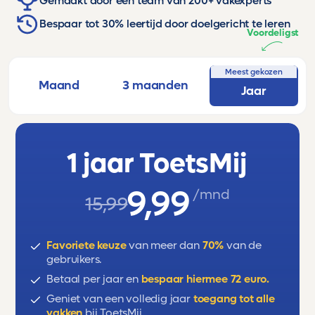
Gemaakt door een team van 200+ vakexperts
Bespaar tot 30% leertijd door doelgericht te leren
Voordeligst
Meest gekozen
Maand
3 maanden
Jaar
1 jaar ToetsMij
9,99
/mnd
15,99
Favoriete keuze
van meer dan
70%
van de
gebruikers.
Betaal per jaar en
bespaar hiermee 72 euro.
Geniet van een volledig jaar
toegang tot alle
vakken
bij ToetsMij.