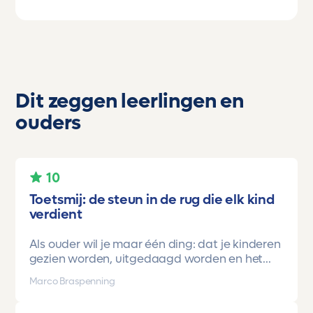
Dit zeggen leerlingen en
ouders
10
Toetsmij: de steun in de rug die elk kind
verdient
Als ouder wil je maar één ding: dat je kinderen
gezien worden, uitgedaagd worden en het
vertrouwen krijgen dat ze méér kunnen dan ze
Marco Braspenning
zelf soms denken. Voor ons is Toetsmij daarin
een gamechanger geweest.