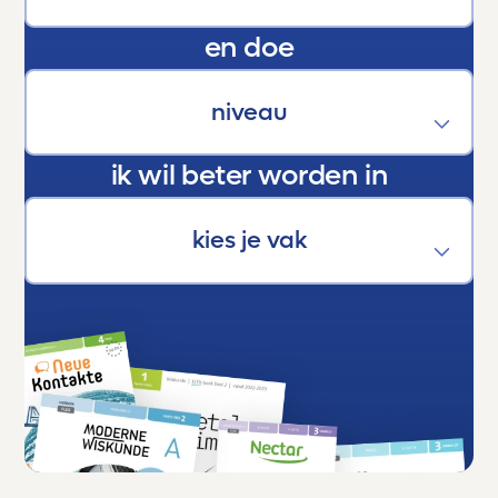
En als trotse ouder kan ik maar één ding
en doe
zeggen:
Dankjewel, Toetsmij. Jullie maken écht het
verschil.
ik wil beter worden in