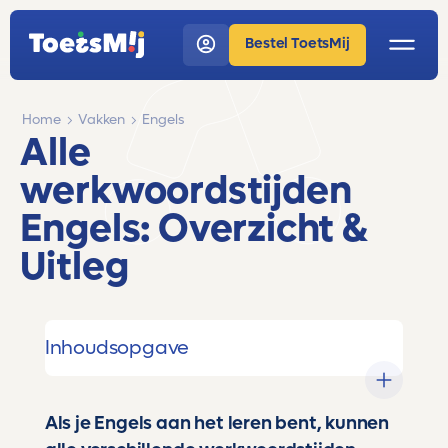
Bestel ToetsMij
Home
Vakken
Engels
Alle
werkwoordstijden
Engels: Overzicht &
Uitleg
Inhoudsopgave
Als je Engels aan het leren bent, kunnen