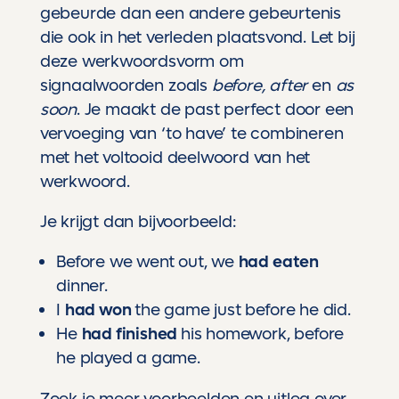
gebeurde dan een andere gebeurtenis
die ook in het verleden plaatsvond. Let bij
deze werkwoordsvorm om
signaalwoorden zoals
before, after
en
as
soon
. Je maakt de past perfect door een
vervoeging van ‘to have’ te combineren
met het voltooid deelwoord van het
werkwoord.
Je krijgt dan bijvoorbeeld:
Before we went out, we
had eaten
dinner.
I
had won
the game just before he did.
He
had finished
his homework, before
he played a game.
Zoek je meer voorbeelden en uitleg over