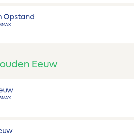
n Opstand
B
MAX
ouden Eeuw
Eeuw
B
MAX
euw