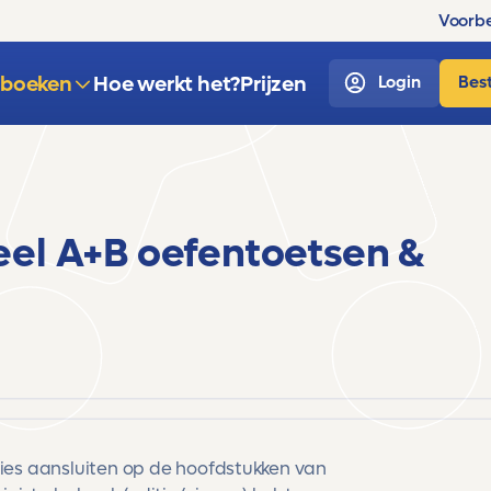
Voorbe
sboeken
Hoe werkt het?
Prijzen
Login
Best
el A+B oefentoetsen &
cies aansluiten op de hoofdstukken van