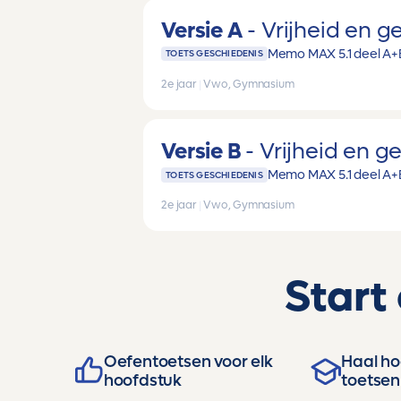
Versie A
Vrijheid en ge
Memo MAX 5.1 deel A+
TOETS GESCHIEDENIS
2e jaar
|
Vwo, Gymnasium
Versie B
Vrijheid en ge
Memo MAX 5.1 deel A+
TOETS GESCHIEDENIS
2e jaar
|
Vwo, Gymnasium
Start
Oefentoetsen voor elk
Haal hog
hoofdstuk
toetsen