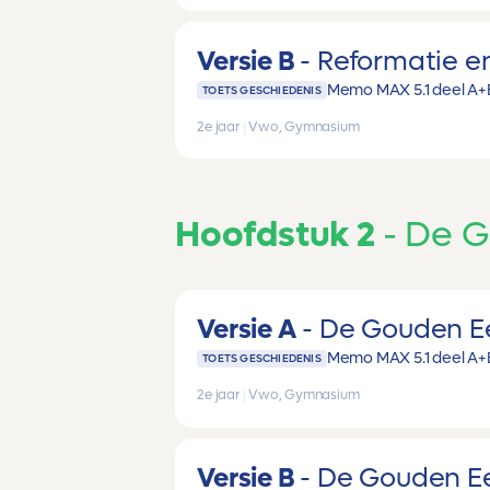
Versie B
Reformatie e
Memo MAX 5.1 deel A+
TOETS GESCHIEDENIS
2e jaar
|
Vwo, Gymnasium
Hoofdstuk 2
De G
Versie A
De Gouden 
Memo MAX 5.1 deel A+
TOETS GESCHIEDENIS
2e jaar
|
Vwo, Gymnasium
Versie B
De Gouden E