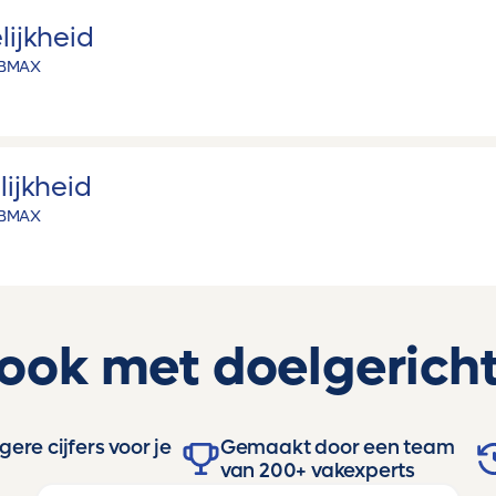
lijkheid
B
MAX
lijkheid
B
MAX
 ook met doelgericht
ere cijfers voor je
Gemaakt door een team
van 200+ vakexperts