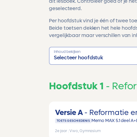
dit lesboek. Controleer goed of je het
geselecteerd.
Per hoofdstuk vind je één of twee toet
Beide toetsen dekken het hele hoofds
vergelijkbaar maar verschillen van in
Inhoud bekijken
Selecteer hoofdstuk
Hoofdstuk 1
Refo
Versie A
Reformatie 
Memo MAX 5.1 deel A+
TOETS GESCHIEDENIS
2e jaar
|
Vwo, Gymnasium