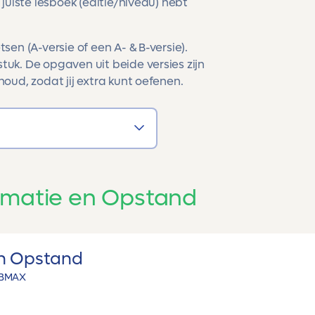
 juiste lesboek (editie/niveau) hebt
sen (A-versie of een A- & B-versie).
tuk. De opgaven uit beide versies zijn
houd, zodat jij extra kunt oefenen.
rmatie en Opstand
en Opstand
B
MAX