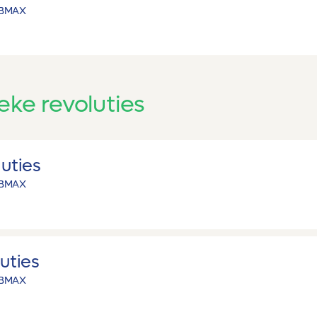
B
MAX
ieke revoluties
luties
B
MAX
luties
B
MAX