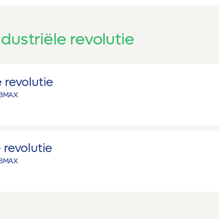
dustriële revolutie
 revolutie
B
MAX
 revolutie
B
MAX