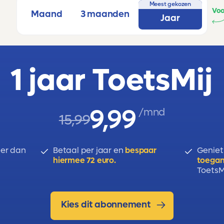
Meest gekozen
Voo
Maand
3 maanden
Jaar
1 jaar ToetsMij
9,99
/mnd
15,99
er dan
Betaal per jaar en
bespaar
Geniet
hiermee 72 euro.
toegan
ToetsMi
Kies dit abonnement