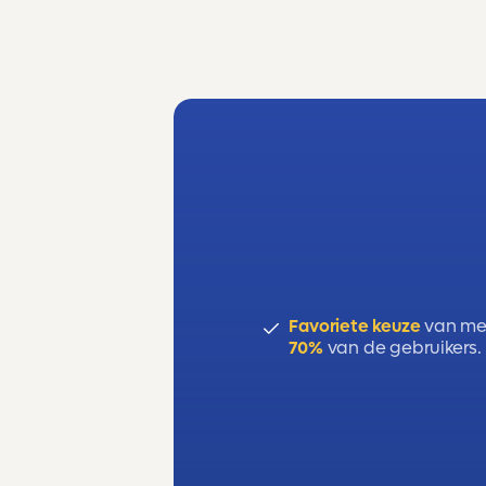
Favoriete keuze
van me
70%
van de gebruikers.