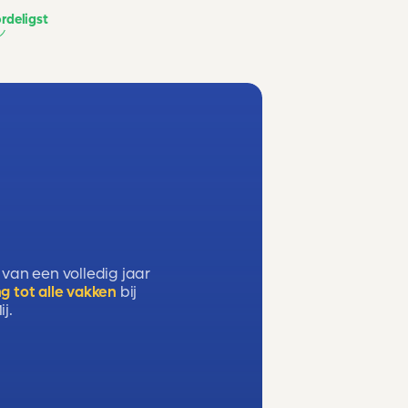
rdeligst
 van een volledig jaar
g tot alle vakken
bij
j.