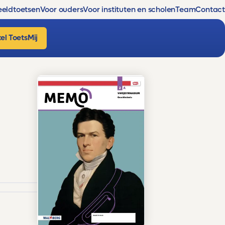
eldtoetsen
Voor ouders
Voor instituten en scholen
Team
Contact
el ToetsMij