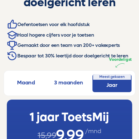
doelgericht leren
Oefentoetsen voor elk hoofdstuk
Haal hogere cijfers voor je toetsen
Gemaakt door een team van 200+ vakexperts
Bespaar tot 30% leertijd door doelgericht te leren
Voordeligst
Meest gekozen
Maand
3 maanden
Jaar
1 jaar ToetsMij
9,99
/mnd
15,99