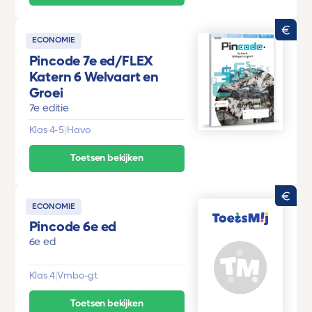
ECONOMIE
Pincode 7e ed/FLEX
Katern 6 Welvaart en
Groei
7e editie
Klas 4-5
|
Havo
Toetsen bekijken
ECONOMIE
Pincode 6e ed
6e ed
Klas 4
|
Vmbo-gt
Toetsen bekijken