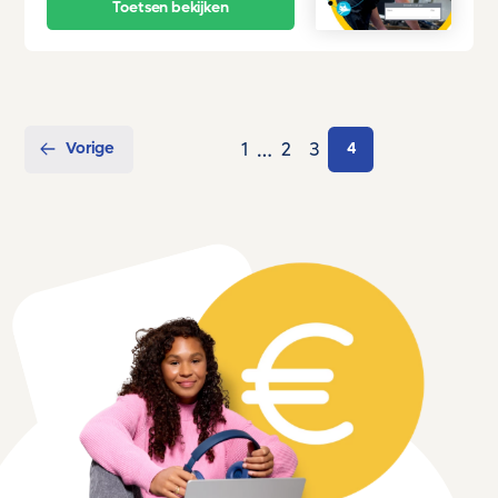
Toetsen bekijken
…
Vorige
1
2
3
4