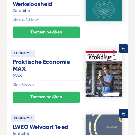
Werkeloosheid
2e editie
Klas 4-5
|
Havo
Toetsen bekijken
ECONOMIE
Praktische Economie
MAX
MAX
Klas 3
|
Vwo
Toetsen bekijken
ECONOMIE
LWEO Welvaart 1e ed
1e editie