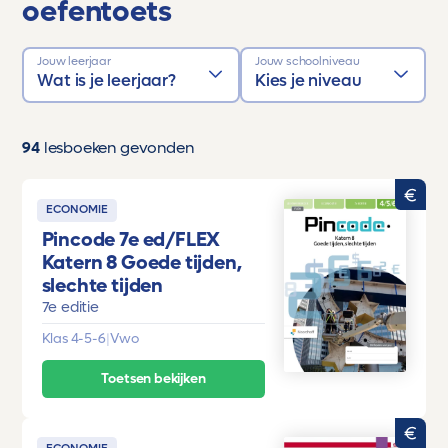
oefentoets
Jouw leerjaar
Jouw schoolniveau
Wat is je leerjaar?
Kies je niveau
94
lesboeken gevonden
ECONOMIE
Pincode 7e ed/FLEX
Katern 8 Goede tijden,
slechte tijden
7e editie
Klas 4-5-6
|
Vwo
Toetsen bekijken