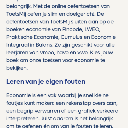
maar echt professioneel materiaal waar
belangrijk. Met de online oefentoetsen van
scholen jaloers op zouden zijn.
ToetsMij oefen je slim en doelgericht. De
oefentoetsen van ToetsMij sluiten aan op de
Voor ons is Toetsmij niet zomaar een
hulpmiddel. Het is een partner in de
boeken economie van Pincode, LWEO,
ontwikkeling van onze kinderen. Een stille
Praktische Economie, Cumulus en Economie
kracht die hen helpt groeien, bloeien en boven
Integraal in Balans. Ze zijn geschikt voor alle
zichzelf uitstijgen.
leerjaren van vmbo, havo en vwo. Kies jouw
En als trotse ouder kan ik maar één ding
boek om onze toetsen voor economie te
zeggen:
bekijken.
Dankjewel, Toetsmij. Jullie maken écht het
verschil.
Leren van je eigen fouten
Economie is een vak waarbij je snel kleine
foutjes kunt maken: een rekenstap overslaan,
een begrip verwarren of een grafiek verkeerd
interpreteren. Juist daarom is het belangrijk
om te oefenen én om van je fouten te leren.