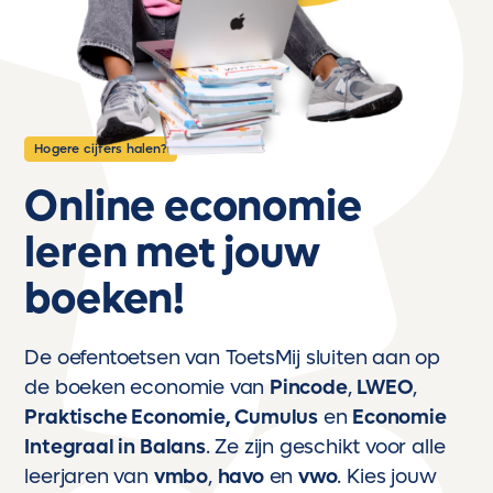
Hogere cijfers halen?
Online economie
leren met jouw
boeken!
De oefentoetsen van ToetsMij sluiten aan op
de boeken economie van
Pincode
,
LWEO
,
Praktische Economie
,
Cumulus
en
Economie
Integraal in Balans
. Ze zijn geschikt voor alle
leerjaren van
vmbo
,
havo
en
vwo
. Kies jouw