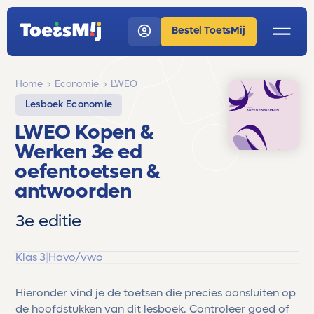
Bestel ToetsMij
Home
Economie
LWEO
Lesboek Economie
LWEO Kopen &
Werken 3e ed
oefentoetsen &
antwoorden
3e editie
Klas 3
|
Havo/vwo
Hieronder vind je de toetsen die precies aansluiten op
de hoofdstukken van dit lesboek. Controleer goed of