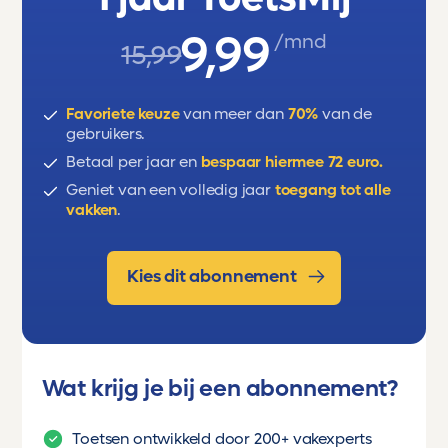
9,99
/mnd
15,99
Favoriete keuze
van meer dan
70%
van de
gebruikers.
Betaal per jaar en
bespaar hiermee 72 euro.
Geniet van een volledig jaar
toegang tot alle
vakken
.
Kies dit abonnement
Wat krijg je bij een abonnement?
Toetsen ontwikkeld door 200+ vakexperts