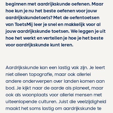
achter de schermen staat die begrijpt wat
beginnen met aardrijkskunde oefenen. Maar
leerlingen nodig hebben.
hoe kun je nu het beste oefenen voor jouw
- Topkwaliteit geen rommel, geen gokwerk,
maar echt professioneel materiaal waar
aardrijkskundetoets? Met de oefentoetsen
scholen jaloers op zouden zijn.
van ToetsMij leer je snel en makkelijk voor al
jouw aardrijkskunde toetsen. We leggen je uit
Voor ons is Toetsmij niet zomaar een
hulpmiddel. Het is een partner in de
hoe het werkt en vertellen je hoe je het beste
ontwikkeling van onze kinderen. Een stille
voor aardrijkskunde kunt leren.
kracht die hen helpt groeien, bloeien en boven
zichzelf uitstijgen.
En als trotse ouder kan ik maar één ding
Aardrijkskunde kan een lastig vak zijn. Je leert
zeggen:
niet alleen topografie, maar ook allerlei
Dankjewel, Toetsmij. Jullie maken écht het
verschil.
andere onderwerpen over landen komen aan
bod. Je kijkt naar de aarde als planeet, maar
ook als woonplaats voor allerlei mensen met
uiteenlopende culturen. Juist die veelzijdigheid
maakt het soms lastig om aardrijkskunde te