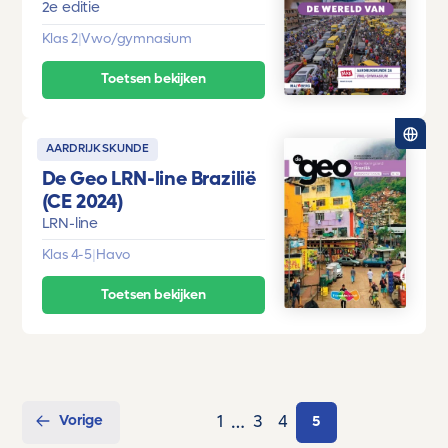
2e editie
Klas 2
|
Vwo/gymnasium
Toetsen bekijken
AARDRIJKSKUNDE
De Geo LRN-line Brazilië
(CE 2024)
LRN-line
Klas 4-5
|
Havo
Toetsen bekijken
…
Vorige
1
3
4
5